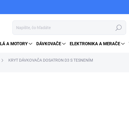
Hľadať
LÁ A MOTORY
DÁVKOVAČE
ELEKTRONIKA A MERAČE
KRYT DÁVKOVAČA DOSATRON D3 S TESNENÍM
103 €
126,69 € vrátane DPH
Jednotková
NA OBJEDNÁVKU
cena:
MOŽNOSTI DORUČENIA