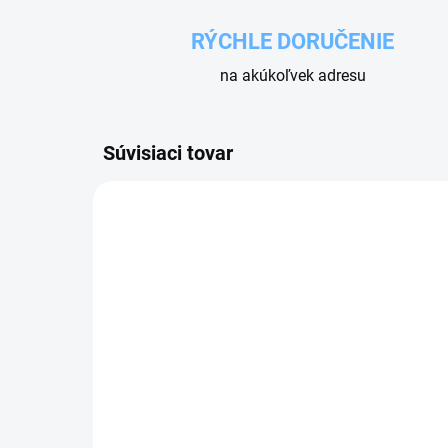
RÝCHLE DORUČENIE
na akúkoľvek adresu
Súvisiaci tovar
NA OBJEDNÁVKU
DÁVKOVAČ DOSATRON
OP
D3RE2
DÁ