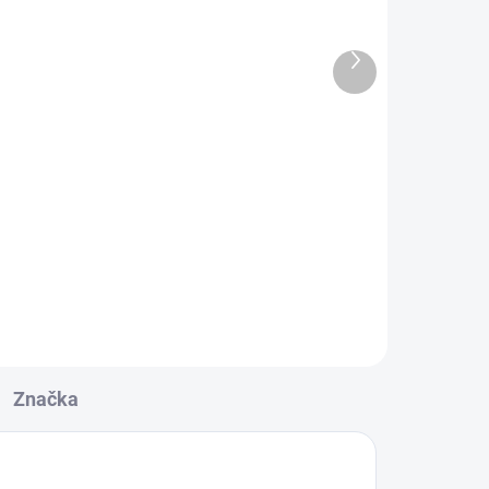
22 €
Ďalší
27,06 € vrátane DPH
produkt
Do košíka
Horná objímka piestu Dosatron
série D3. Tento náhradný diel sa
používa v dávkovačoch Dosatron:
D3RE3000, D3RE2, D3RE5,
D3RE10, D3RE25.
Značka