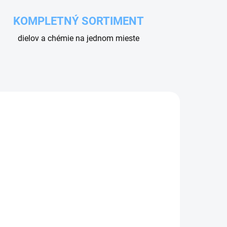
KOMPLETNÝ SORTIMENT
dielov a chémie na jednom mieste
ÁVKU
NA OBJEDNÁVKU
HORNÁ OBJÍMKA PIESTU
ON
DOSATRON D3