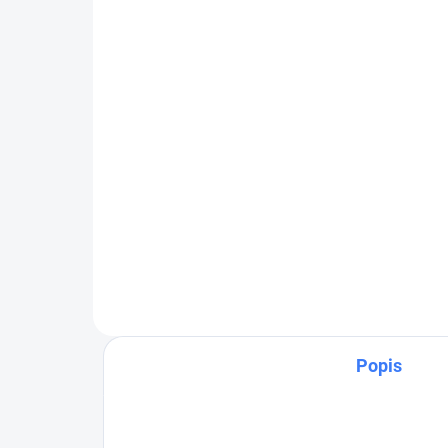
D3
713 €
36
876,99 € vrátane DPH
44,
Detail
Dávkovač Dosatron D3RE2 3m³/h
0,2-2%. AF (Alkaline Fluid) –
Mot
tesnenia určené pre zásadité
vo v
koncentráty (pH ~7–14) VF
Dosa
(Viton / Acidic Fluid) – tesnenia
náhr
určené pre kyslé...
dáv
D3R
D3R
Popis