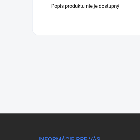
Popis produktu nie je dostupný
Z
á
p
ä
INFORMÁCIE PRE VÁS