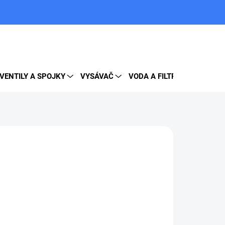
PRÁZDNY KOŠÍK
NÁKUPNÝ
KOŠÍK
VENTILY A SPOJKY
VYSÁVAČ
VODA A FILTRE
DOPLNK