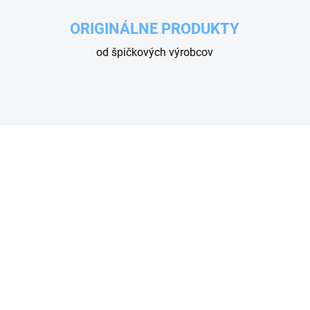
ORIGINÁLNE PRODUKTY
od špičkových výrobcov
SKLADOM
NA OBJEDN
RAVNÁ SADA
O-KRÚŽOK KRYTU
VKOVAČA DOSATRON
DÁVKOVAČA DOSATR