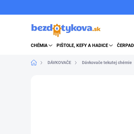
Prejsť
na
obsah
CHÉMIA
PIŠTOLE, KEFY A HADICE
ČERPAD
Domov
DÁVKOVAČE
Dávkovače tekutej chémie
ZNAČKA:
DOSATRON