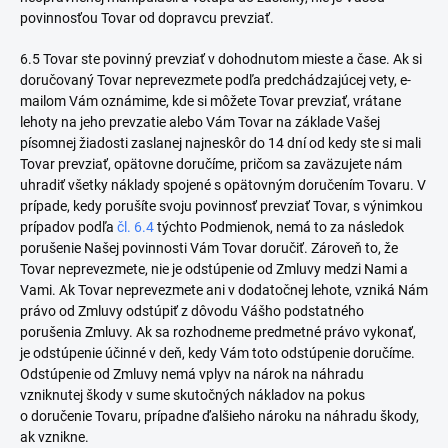
povinnosťou Tovar od dopravcu prevziať.
6.5 Tovar ste povinný prevziať v dohodnutom mieste a čase. Ak si
doručovaný Tovar neprevezmete podľa predchádzajúcej vety, e-
mailom Vám oznámime, kde si môžete Tovar prevziať, vrátane
lehoty na jeho prevzatie alebo Vám Tovar na základe Vašej
písomnej žiadosti zaslanej najneskôr do 14 dní od kedy ste si mali
Tovar prevziať, opätovne doručíme, pričom sa zaväzujete nám
uhradiť všetky náklady spojené s opätovným doručením Tovaru. V
prípade, kedy porušíte svoju povinnosť prevziať Tovar, s výnimkou
prípadov podľa
čl. 6.4
týchto Podmienok, nemá to za následok
porušenie Našej povinnosti Vám Tovar doručiť. Zároveň to, že
Tovar neprevezmete, nie je odstúpenie od Zmluvy medzi Nami a
Vami. Ak Tovar neprevezmete ani v dodatočnej lehote, vzniká Nám
právo od Zmluvy odstúpiť z dôvodu Vášho podstatného
porušenia Zmluvy. Ak sa rozhodneme predmetné právo vykonať,
je odstúpenie účinné v deň, kedy Vám toto odstúpenie doručíme.
Odstúpenie od Zmluvy nemá vplyv na nárok na náhradu
vzniknutej škody v sume skutočných nákladov na pokus
o doručenie Tovaru,
prípadne ďalšieho nároku na náhradu škody,
ak vznikne.