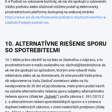
9.4 Podnet na vykonanie kontroly, ak nie ste spokojní s vybavením
Vášho podnetu alebo sťažnosti môžete podať aj elektronicky
prostredníctvom platformy dostupnej na webovej stránke
https://www.soi.sk/sk/Podavanie-podnetov-staznosti-navrhov-a-
ziadosti/Podajte-podnet.soi
.
10. ALTERNATÍVNE RIEŠENIE SPORU
SO SPOTREBITEĽMI
10.1 Máte právo obrátiť sa na Nás so žiadosťou o nápravu, a to
prostredníctvom e-mailu zaslaného na: obchod@bezdotykova.sk,
ak nie ste spokojní so spôsobom, ktorým sme vybavili Vašu
reklamáciu alebo ak sa domnievate, že sme porušili Vaše práva.
Ak odpovieme na Vašu žiadosť zamietavo alebo na ňu
neodpovieme do 30 dní od jej odoslania, máte právo podať návrh
na začatie alternatívneho riešenia sporu subjektu alternatívneho
riešenia sporov (ďalej len „
Subjekt
“) podľa zákona č. 391/2015 Z.
z. o alternatívnom riešení spotrebiteľských sporov a o zmene a
doplnení niektorých zákonov, v znení neskorších predpisov (ďalej