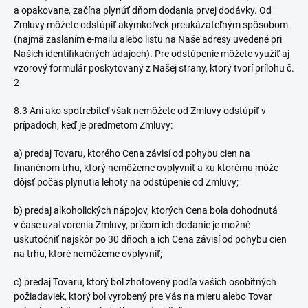
a opakovane, začína plynúť dňom dodania prvej dodávky. Od
Zmluvy môžete odstúpiť akýmkoľvek preukázateľným spôsobom
(najmä zaslaním e-mailu alebo listu na Naše adresy uvedené pri
Našich identifikačných údajoch). Pre odstúpenie môžete využiť aj
vzorový formulár poskytovaný z Našej strany, ktorý tvorí prílohu č.
2
8.3 Ani ako spotrebiteľ však nemôžete od Zmluvy odstúpiť v
prípadoch, keď je predmetom Zmluvy:
a) predaj Tovaru, ktorého Cena závisí od pohybu cien na
finančnom trhu, ktorý nemôžeme ovplyvniť a ku ktorému
môže
dôjsť počas plynutia lehoty na odstúpenie od Zmluvy;
b) predaj alkoholických nápojov, ktorých Cena bola dohodnutá
v čase uzatvorenia Zmluvy, pričom ich dodanie je možné
uskutočniť najskôr po 30 dňoch a ich Cena závisí od pohybu cien
na trhu, ktoré nemôžeme ovplyvniť;
c) predaj Tovaru, ktorý bol zhotovený podľa vašich osobitných
požiadaviek, ktorý bol vyrobený pre Vás na mieru alebo Tovar