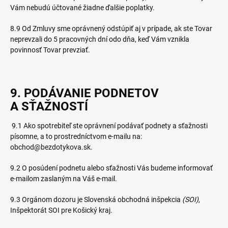
Vám nebudú účtované žiadne ďalšie poplatky.
8.9 Od Zmluvy sme oprávnený odstúpiť aj v prípade, ak ste Tovar
neprevzali do 5 pracovných dní odo dňa, keď Vám vznikla
povinnosť Tovar prevziať.
9. PODÁVANIE PODNETOV
A SŤAŽNOSTÍ
9.1 Ako spotrebiteľ ste oprávnení podávať podnety a sťažnosti
písomne, a to prostredníctvom e-mailu na:
obchod@bezdotykova.sk.
9.2 O posúdení podnetu alebo sťažnosti Vás budeme informovať
e-mailom zaslaným na Váš e-mail.
9.3 Orgánom dozoru je Slovenská obchodná inšpekcia
(SOI)
,
Inšpektorát SOI pre Košický kraj.