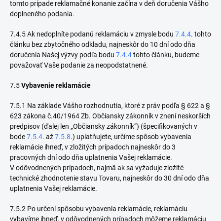
tomto prípade reklamačné konanie začína v deň doručenia Vášho
doplneného podania.
7.4.5 Ak nedoplníte podanú reklamáciu v zmysle bodu
7.4.4
. tohto
článku bez zbytočného odkladu, najneskôr do 10 dní odo dňa
doručenia Našej výzvy podľa bodu
7.4.4
tohto článku, budeme
považovať Vaše podanie za neopodstatnené.
7.5
Vybavenie reklamácie
7.5.1 Na základe Vášho rozhodnutia, ktoré z práv podľa § 622 a §
623 zákona č.40/1964 Zb. Občiansky zákonník v znení neskorších
predpisov (ďalej len „Občiansky zákonník“)
(špecifikovaných v
bode
7.5.4
. až
7.5.8
.) uplatňujete, určíme spôsob vybavenia
reklamácie ihneď, v zložitých prípadoch najneskôr do 3
pracovných dní odo dňa uplatnenia Vašej reklamácie.
V odôvodnených prípadoch, najmä ak sa vyžaduje zložité
technické zhodnotenie stavu Tovaru, najneskôr do 30 dní odo dňa
uplatnenia Vašej reklamácie.
7.5.2 Po určení spôsobu vybavenia reklamácie, reklamáciu
vybavíme ihneď, v odôvodnených prípadoch môžeme reklamáciu