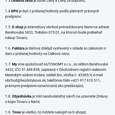
1.3
Celková cena
je súčet Ceny a Ceny za dopravu;
1.4
DPH
je daň z pridanej hodnoty podľa platných právnych
predpisov;
1.5.
E-shop
je internetový obchod prevádzkovaný Nami na adrese
Berehovská 3432, Trebišov 075 01, na ktorom bude prebiehať
nákup Tovaru;
1.6.
Faktúra
je daňový doklad vystavený v súlade so zákonom o
dani z pridanej hodnoty na Celkovú cenu;
1.7.
My
sme spoločnosť AUTONOMY s.r.o., so sídlom Berehovská
3432, IČO 51 449 838, zapísaná v Obchodnom registri vedenom
Mestským súdom Košice, oddiel Sro, vložka č. 43383/V, e-mail
obchod@bezdotykova.sk, telefónne číslo
+421 917 610 511
,
právnymi predpismi označovaná ako predávajúci;
1.8.
Objednávka
je Váš neodvolateľný návrh na uzavretie Zmluvy
o kúpe Tovaru s Nami;
1.9.
Tovar
je všetko, čo môžete nakúpiť na E-shope
;