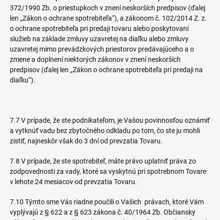
372/1990 Zb. o priestupkoch v znení neskorších predpisov (ďalej
len „Zákon o ochrane spotrebiteľa“), a zákonom č. 102/2014 Z. z.
o ochrane spotrebiteľa pri predaji tovaru alebo poskytovaní
služieb na základe zmluvy uzavretej na diaľku alebo zmluvy
uzavretej mimo prevádzkových priestorov predávajúceho a o
zmene a doplnení niektorých zákonov v znení neskorších
predpisov (ďalej len „Zákon o ochrane spotrebiteľa pri predaji na
diaľku“).
7.7 V prípade, že ste podnikateľom, je Vašou povinnosťou oznámiť
a vytknúť vadu bez zbytočného odkladu po tom, čo ste ju mohli
zistiť, najneskôr však do 3 dní od prevzatia Tovaru.
7.8 V prípade, že ste spotrebiteľ, máte právo uplatniť práva zo
zodpovednosti za vady, ktoré sa vyskytnú pri spotrebnom Tovare
v lehote 24 mesiacov od prevzatia Tovaru.
7.10 Týmto sme Vás riadne poučili o Vašich právach, ktoré Vám
vyplývajú z § 622 a z § 623 zákona č. 40/1964 Zb. Občiansky