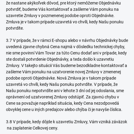
že nastane akýkoľvek dôvod, pre ktorý nemôžeme Objednávku
potvrdiť, budeme Vás kontaktovať a zašleme Vám ponuku na
uzavretie Zmluvy v pozmenenej podobe oproti Objednávke.
Zmluva je v takom prípade uzavretá vo chvíli, kedy Našu ponuku
potvrdíte.
3.7 V prípade, že v rámci E-shopu alebo v návrhu Objednávky bude
uvedená zjavne chybná Cena najmä v dôsledku technickej chyby,
nie sme povinní Vám Tovar za túto Cenu dodať ani v prípade, kedy
ste dostali potvrdenie Objednávky, a teda došlo k uzavretiu
Zmluvy. V takejto situácii Vás budeme bezodkladne kontaktovať a
zašleme Vám ponuku na uzatvorenie novej Zmluvy v zmenenej
podobe oproti Objednávke. Nová Zmluva je v takom prípade
uzavretá vo chvíli, kedy Našu ponuku potvrdíte. V prípade, že
Našu ponuku nepotvrdíte ani v lehote 3 dní od jej odoslania, sme
oprávnení od uzatvorenej Zmluvy odstúpiť. Za zjavnú chybu v
Cene sa považuje napríklad situácia, kedy Cena nezodpovedá
obvyklej cene u iných predajcov alebo chýba či je navyše číslica.
3.8 V prípade, kedy dôjde k uzavretiu Zmluvy, Vám vzniká záväzok
na zaplatenie Celkovej ceny.