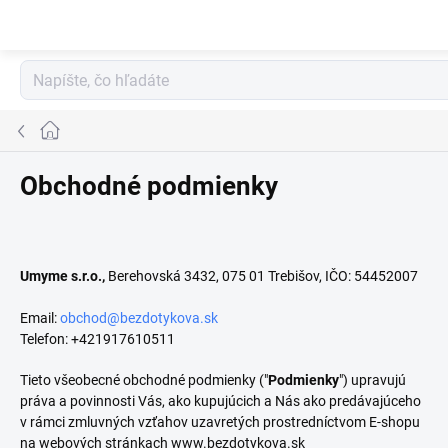
Prejsť
na
obsah
Domov
Obchodné podmienky
Umyme s.r.o.,
Berehovská 3432,
075 01 Trebišov,
IČO: 54452007
Email:
obchod@bezdotykova.sk
Telefon: +421917610511
Tieto všeobecné obchodné podmienky ("
Podmienky
") upravujú
práva a povinnosti Vás, ako kupujúcich a Nás ako predávajúceho
v rámci zmluvných vzťahov uzavretých prostredníctvom E-shopu
na webových stránkach www.bezdotykova.sk