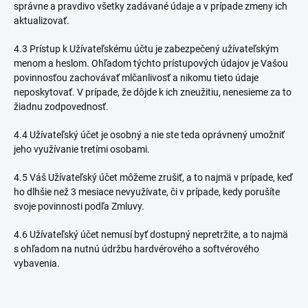
správne a pravdivo všetky zadávané údaje a v prípade zmeny ich
aktualizovať.
4.3 Prístup k Užívateľskému účtu je zabezpečený užívateľským
menom a heslom. Ohľadom týchto prístupových údajov je Vašou
povinnosťou zachovávať mlčanlivosť a nikomu tieto údaje
neposkytovať. V prípade, že dôjde k ich zneužitiu, nenesieme za to
žiadnu zodpovednosť.
4.4 Užívateľský účet je osobný a nie ste teda oprávnený umožniť
jeho využívanie tretími osobami.
4.5 Váš Užívateľský účet môžeme zrušiť, a to najmä v prípade, keď
ho dlhšie než 3 mesiace nevyužívate, či v prípade, kedy porušíte
svoje povinnosti podľa Zmluvy.
4.6 Užívateľský účet nemusí byť dostupný nepretržite, a to najmä
s ohľadom na nutnú údržbu hardvérového a softvérového
vybavenia.