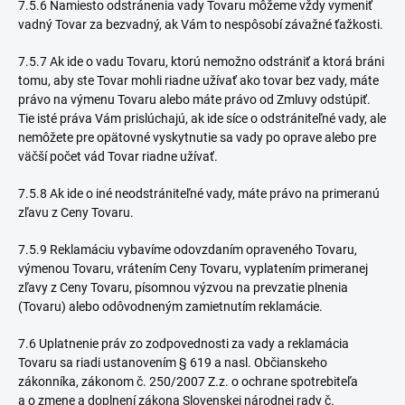
7.5.6 Namiesto odstránenia vady Tovaru môžeme vždy vymeniť
vadný Tovar za bezvadný, ak Vám to nespôsobí závažné ťažkosti.
7.5.7 Ak ide o vadu Tovaru, ktorú nemožno odstrániť a ktorá bráni
tomu, aby ste Tovar mohli riadne užívať ako tovar bez vady, máte
právo na výmenu Tovaru alebo máte právo od Zmluvy odstúpiť.
Tie isté práva Vám prislúchajú, ak ide síce o odstrániteľné vady, ale
nemôžete pre opätovné vyskytnutie sa vady po oprave alebo pre
väčší počet vád Tovar riadne užívať.
7.5.8 Ak ide o iné neodstrániteľné vady, máte právo na primeranú
zľavu z Ceny Tovaru.
7.5.9 Reklamáciu vybavíme odovzdaním opraveného Tovaru,
výmenou Tovaru, vrátením Ceny Tovaru, vyplatením primeranej
zľavy z Ceny Tovaru, písomnou výzvou na prevzatie plnenia
(Tovaru) alebo odôvodneným zamietnutím reklamácie.
7.6 Uplatnenie práv zo zodpovednosti za vady a reklamácia
Tovaru sa riadi ustanovením § 619 a nasl. Občianskeho
zákonníka, zákonom č. 250/2007 Z.z. o ochrane spotrebiteľa
a o zmene a doplnení zákona Slovenskej národnej rady č.