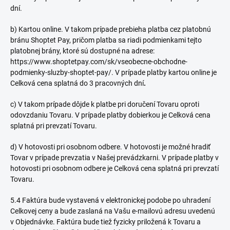
dní.
b) Kartou online. V takom prípade prebieha platba cez platobnú
bránu Shoptet Pay, pričom platba sa riadi podmienkami tejto
platobnej brány, ktoré sú dostupné na adrese:
https://www.shoptetpay.com/sk/vseobecne-obchodne-
podmienky-sluzby-shoptet-pay/. V prípade platby kartou online je
Celková cena splatná do 3 pracovných dní
.
c) V takom prípade dôjde k platbe pri doručení Tovaru oproti
odovzdaniu Tovaru. V prípade platby dobierkou je Celková cena
splatná pri prevzatí Tovaru.
d) V hotovosti pri osobnom odbere. V hotovosti je možné hradiť
Tovar v prípade prevzatia v Našej prevádzkarni. V prípade platby v
hotovosti pri osobnom odbere je Celková cena splatná pri prevzatí
Tovaru.
5.4 Faktúra bude vystavená v elektronickej podobe po uhradení
Celkovej ceny a bude zaslaná na Vašu e-mailovú adresu uvedenú
v Objednávke. Faktúra bude tiež fyzicky priložená k Tovaru a