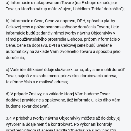
a) Informácie o nakupovanom Tovare (na E-shope označujete
Tovar, o ktorého nákup máte záujem, tlačidlom "Pridať do košíka");
b) Informácie o Cene, Cene za dopravu, DPH, spôsobu platby
Celkovej ceny a požadovanom spôsobe doručenia Tovaru; tieto
informácie budú zadané v rámci tvorby návrhu Objednávky v
rámci používateľského prostredia E-shopu, pričom informácie o
Cene, Cene za dopravu, DPH a Celkovej cene budú uvedené
automaticky na základe Vami zvoleného Tovaru a spôsobu jeho
doručenia;
c) Vaše identifikačné údaje slúžiace k tomu, aby sme mohli doručiť
Tovar, najmä v rozsahu meno, priezvisko, doručovacia adresa,
telefónne číslo a e-mailová adresa;
d) V prípade Zmluvy, na základe ktorej Vám budeme Tovar
dodávať pravidelne a opakovane, tiež informáciu, ako dlho Vám
budeme Tovar dodávať.
3.4 V priebehu tvorby návrhu Objednávky môžete až do doby jej
vytvorenia údaje meniť a kontrolovať. Po vykonaní kontroly
prostredníctvom stlačenia tlačidla "Objednávka s povinnosťou