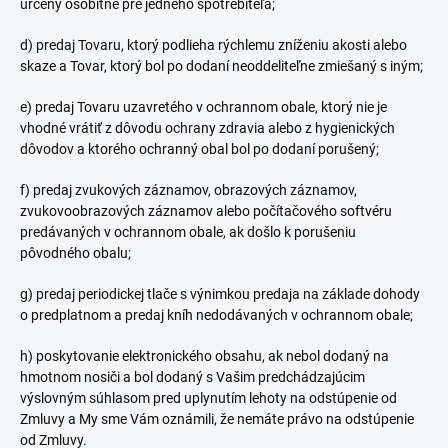
určený osobitne pre jedného spotrebiteľa;
d) predaj Tovaru, ktorý podlieha rýchlemu zníženiu akosti alebo
skaze a Tovar, ktorý bol po dodaní neoddeliteľne zmiešaný s iným;
e) predaj Tovaru uzavretého v ochrannom
obale, ktorý nie je
vhodné vrátiť z dôvodu ochrany zdravia alebo z hygienických
dôvodov a ktorého ochranný obal bol po dodaní porušený;
f) predaj zvukových záznamov, obrazových záznamov,
zvukovoobrazových záznamov alebo počítačového softvéru
predávaných v ochrannom obale, ak došlo k porušeniu
pôvodného obalu;
g) predaj periodickej tlače s výnimkou predaja na základe dohody
o predplatnom a predaj kníh nedodávaných v ochrannom obale;
h) poskytovanie elektronického obsahu, ak nebol dodaný na
hmotnom nosiči a bol dodaný s Vašim predchádzajúcim
výslovným súhlasom pred uplynutím lehoty na odstúpenie od
Zmluvy a My sme Vám oznámili, že nemáte právo na odstúpenie
od Zmluvy.