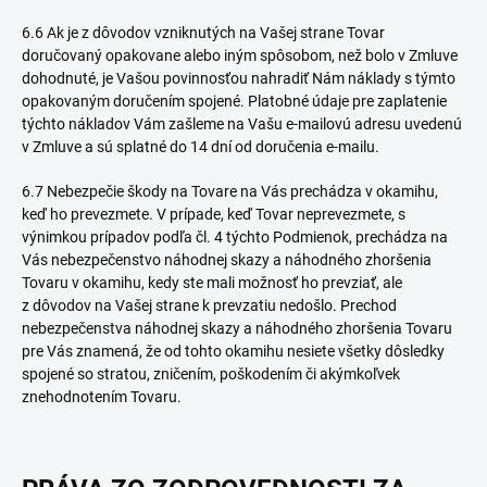
6.6 Ak je z dôvodov vzniknutých na Vašej strane Tovar
doručovaný opakovane alebo iným spôsobom, než bolo v Zmluve
dohodnuté, je Vašou povinnosťou nahradiť Nám náklady s týmto
opakovaným doručením spojené. Platobné údaje pre zaplatenie
týchto nákladov Vám zašleme na Vašu e-mailovú adresu uvedenú
v Zmluve a sú splatné do 14 dní od doručenia e-mailu.
6.7 Nebezpečie škody na Tovare na Vás prechádza v okamihu,
keď ho prevezmete. V prípade, keď Tovar neprevezmete, s
výnimkou prípadov podľa čl.
4
týchto Podmienok, prechádza na
Vás nebezpečenstvo náhodnej skazy a náhodného zhoršenia
Tovaru v okamihu, kedy ste mali možnosť ho prevziať, ale
z dôvodov na Vašej strane k prevzatiu nedošlo. Prechod
nebezpečenstva náhodnej skazy a náhodného zhoršenia Tovaru
pre Vás znamená, že od tohto okamihu nesiete všetky dôsledky
spojené so stratou, zničením, poškodením či akýmkoľvek
znehodnotením Tovaru.