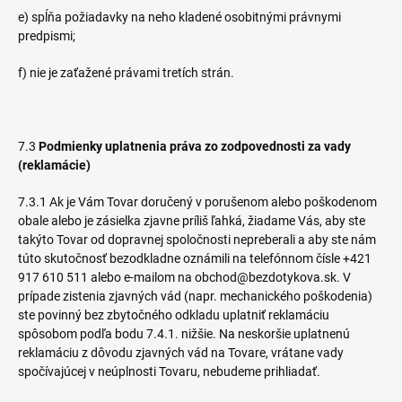
e) spĺňa požiadavky na neho kladené osobitnými právnymi
predpismi;
f) nie je zaťažené právami tretích strán.
7.3
Podmienky uplatnenia práva zo zodpovednosti za vady
(reklamácie)
7.3.1 Ak je Vám Tovar doručený v porušenom alebo poškodenom
obale alebo je zásielka zjavne príliš ľahká, žiadame Vás, aby ste
takýto Tovar od dopravnej spoločnosti nepreberali a aby ste nám
túto skutočnosť bezodkladne oznámili na telefónnom čísle
+421
917 610 511
alebo e-mailom na obchod@bezdotykova.sk. V
prípade zistenia zjavných vád (napr. mechanického poškodenia)
ste povinný bez zbytočného odkladu uplatniť reklamáciu
spôsobom podľa bodu 7.4.1. nižšie. Na neskoršie uplatnenú
reklamáciu z dôvodu zjavných vád na Tovare, vrátane vady
spočívajúcej v neúplnosti Tovaru, nebudeme prihliadať.