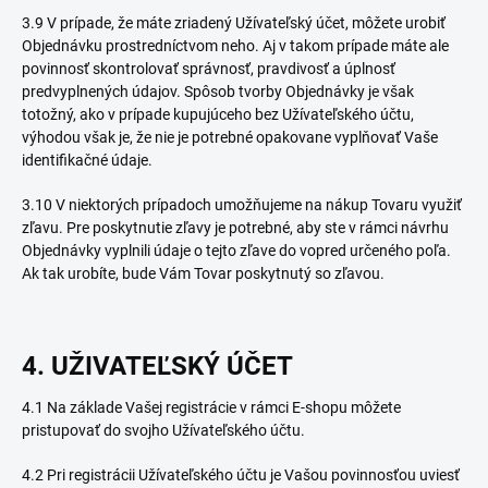
3.9 V prípade, že máte zriadený Užívateľský účet, môžete urobiť
Objednávku prostredníctvom neho. Aj v takom prípade máte ale
povinnosť skontrolovať správnosť, pravdivosť a úplnosť
predvyplnených údajov. Spôsob tvorby Objednávky je však
totožný, ako v prípade kupujúceho bez Užívateľského účtu,
výhodou však je, že nie je potrebné opakovane vyplňovať Vaše
identifikačné údaje.
3.10 V niektorých prípadoch umožňujeme na nákup Tovaru využiť
zľavu. Pre poskytnutie zľavy je potrebné, aby ste v rámci návrhu
Objednávky vyplnili údaje o tejto zľave do vopred určeného poľa.
Ak tak urobíte, bude Vám Tovar poskytnutý so zľavou.
4. UŽIVATEĽSKÝ ÚČET
4.1 Na základe Vašej registrácie v rámci E-shopu môžete
pristupovať do svojho Užívateľského účtu.
4.2 Pri registrácii Užívateľského účtu je Vašou povinnosťou uviesť