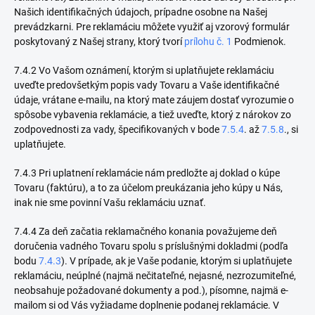
Našich identifikačných údajoch, prípadne osobne na Našej
prevádzkarni. Pre reklamáciu môžete využiť aj vzorový formulár
poskytovaný z Našej strany, ktorý tvorí
prílohu č. 1
Podmienok.
7.4.2 Vo Vašom oznámení, ktorým si uplatňujete reklamáciu
uveďte predovšetkým popis vady Tovaru a Vaše identifikačné
údaje, vrátane e-mailu, na ktorý mate záujem dostať vyrozumie o
spôsobe vybavenia reklamácie, a tiež uveďte, ktorý z nárokov zo
zodpovednosti za vady, špecifikovaných v bode
7.5.4
. až
7.5.8
., si
uplatňujete.
7.4.3 Pri uplatnení reklamácie nám predložte aj doklad o kúpe
Tovaru (faktúru), a to za účelom preukázania jeho kúpy u Nás,
inak nie sme povinní Vašu reklamáciu uznať.
7.4.4 Za deň začatia reklamačného konania považujeme deň
doručenia vadného Tovaru spolu s príslušnými dokladmi (podľa
bodu
7.4.3
). V prípade, ak je Vaše podanie, ktorým si uplatňujete
reklamáciu, neúplné (najmä nečitateľné, nejasné, nezrozumiteľné,
neobsahuje požadované dokumenty a pod.), písomne, najmä e-
mailom si od Vás
vyžiadame doplnenie podanej reklamácie. V