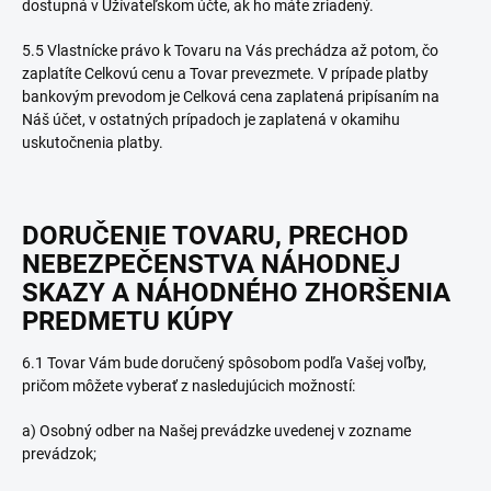
dostupná v Užívateľskom účte, ak ho máte zriadený.
5.5 Vlastnícke právo k Tovaru na Vás prechádza až potom, čo
zaplatíte Celkovú cenu a Tovar prevezmete. V prípade platby
bankovým prevodom je Celková cena zaplatená pripísaním na
Náš účet, v ostatných prípadoch je zaplatená v okamihu
uskutočnenia platby.
DORUČENIE TOVARU
, PRECHOD
NEBEZPEČENSTVA NÁHODNEJ
SKAZY A NÁHODNÉHO ZHORŠENIA
PREDMETU KÚPY
6.1 Tovar Vám bude doručený spôsobom podľa Vašej voľby,
pričom môžete vyberať z nasledujúcich možností:
a) Osobný odber na Našej prevádzke uvedenej v zozname
prevádzok;