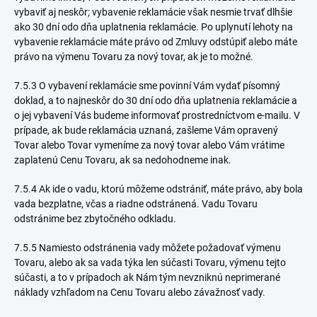
vybaviť aj neskôr; vybavenie reklamácie však nesmie trvať dlhšie
ako 30 dní odo dňa uplatnenia reklamácie. Po uplynutí lehoty na
vybavenie reklamácie máte právo od Zmluvy odstúpiť alebo máte
právo na výmenu Tovaru za nový tovar, ak je to možné.
7.5.3 O vybavení reklamácie sme povinní Vám vydať písomný
doklad, a to najneskôr do 30 dní odo dňa uplatnenia reklamácie a
o jej vybavení Vás budeme informovať prostredníctvom e-mailu. V
prípade, ak bude reklamácia uznaná, zašleme Vám opravený
Tovar alebo Tovar vymeníme za nový tovar alebo Vám vrátime
zaplatenú Cenu Tovaru, ak sa nedohodneme inak.
7.5.4 Ak ide o vadu, ktorú môžeme odstrániť, máte právo, aby bola
vada bezplatne, včas a riadne odstránená. Vadu Tovaru
odstránime bez zbytočného odkladu.
7.5.5 Namiesto odstránenia vady môžete požadovať výmenu
Tovaru, alebo ak sa vada týka len súčasti Tovaru, výmenu tejto
súčasti, a to v prípadoch ak Nám tým nevzniknú neprimerané
náklady vzhľadom na Cenu Tovaru alebo závažnosť vady.