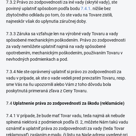
7.3.2 Právo zo zodpovednosti za iné vady (skryté vady), ste
povinný uplatniť spôsobom podľa bodu
7.4.1
. nižšie bez
zbytočného odkladu po tom, čo ste vadu na Tovare zistili,
najneskôr však do uplynutia záručnej doby.
7.3.3 Záruka sa vzťahuje len na výrobné vady Tovaru a vady
spôsobené mechanickým poškodením. Právo zo zodpovednosti
za vady nemôžete uplatniť najmä na vady spôsobené
opotrebením, mechanickým poškodením, používaním Tovaru v
nevhodných podmienkach a pod.
7.3.4 Nie ste oprávnený uplatniť si právo zo zodpovednosti za
vadu v prípade, ak ste o vade vedeli pred prevzatím Tovaru, resp.
sme Vás na ňu upozornili alebo Vám z toho dôvodu bola
poskytnutá primeraná zľava z Ceny Tovaru.
7.4
Uplatnenie práva zo zodpovednosti za škodu (reklamácie)
7.4.1 V prípade, že bude mať Tovar vadu, teda najmä ak nebude
splnená niektorá z podmienok podľa čl. 2, môžete Nám takú vadu
oznámiť a uplatniť práva zo zodpovednosti za vady (teda Tovar
reklamovať) zaslaním e-mailu, či listu na Naše adresy uvedené pri