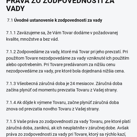
PRÁVA ZO ZODPOVEDNOSTI ZA
VADY
7.1
Úvodné ustanovenie k zodpovednosti za vady
7.1.1 Zaväzujeme sa, že Vám Tovar dodáme v požadovanej
kvalite, množstve a bez vád.
7.1.2 Zodpovedáme za vady, ktoré má Tovar pri jeho prevzatí. Pri
použitom Tovare nezodpovedáme za vady vzniknuté ich použitím
alebo opotrebením. Pri Tovare predávanom za nižšiu cenu
nezodpovedáme za vady, pre ktoré bola dojednaná nižšia cena.
7.1.3 Všeobecná záručná doba je 24 mesiacov. Záručná doba
začína plynúť od momentu prevzatia Tovaru z Vašej strany.
7.1.4 Ak dôjde k výmene Tovaru, začne plynúť záručná doba
znova od prevzatia nového Tovaru z Vašej strany.
7.1.5 Vaše práva zo zodpovednosti za vady Tovaru, pre ktoré platí
záručná doba, zaniknú, ak ich neuplatníte v záručnej dobe. Avšak
práva zo zodpovednosti za vady pri Tovare, ktorý sa rýchlo kazí,