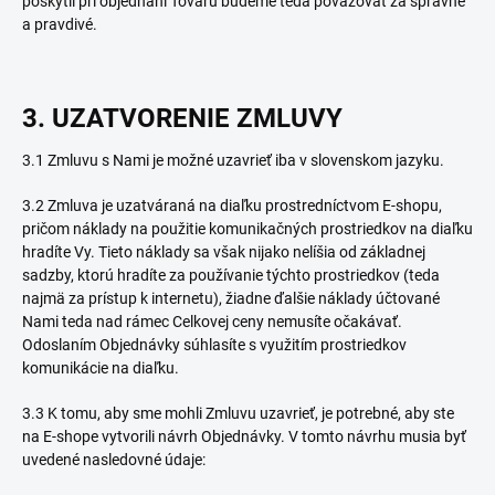
poskytli pri objednaní Tovaru budeme teda považovať za správne
a pravdivé.
3. UZATVORENIE ZMLUVY
3.1 Zmluvu s Nami je možné uzavrieť iba v slovenskom jazyku.
3.2 Zmluva je uzatváraná na diaľku prostredníctvom E-shopu,
pričom náklady na použitie komunikačných prostriedkov na diaľku
hradíte Vy. Tieto náklady sa však nijako nelíšia od základnej
sadzby, ktorú hradíte za používanie týchto prostriedkov (teda
najmä za prístup k internetu), žiadne ďalšie náklady účtované
Nami teda nad rámec Celkovej ceny nemusíte očakávať.
Odoslaním Objednávky súhlasíte s využitím prostriedkov
komunikácie na diaľku.
3.3 K tomu, aby sme mohli Zmluvu uzavrieť, je potrebné, aby ste
na E-shope vytvorili návrh Objednávky. V tomto návrhu musia byť
uvedené nasledovné údaje: