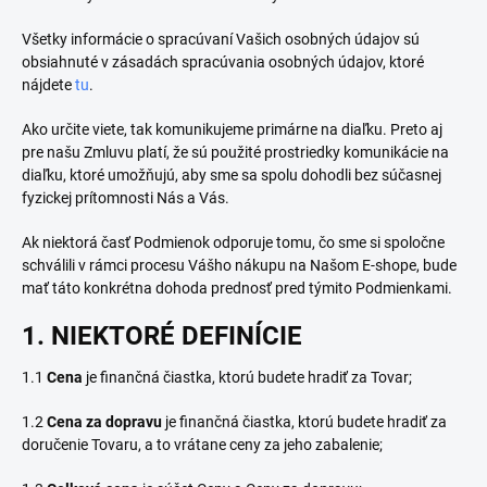
Všetky informácie o spracúvaní Vašich osobných údajov sú
obsiahnuté v zásadách spracúvania osobných údajov, ktoré
nájdete
tu
.
Ako určite viete, tak komunikujeme primárne na diaľku. Preto aj
pre našu Zmluvu platí, že sú použité prostriedky komunikácie na
diaľku, ktoré umožňujú, aby sme sa spolu dohodli bez súčasnej
fyzickej prítomnosti Nás a Vás.
Ak niektorá časť Podmienok odporuje tomu, čo sme si spoločne
schválili v rámci procesu Vášho nákupu na Našom E-shope, bude
mať táto konkrétna dohoda prednosť pred týmito Podmienkami.
1. NIEKTORÉ DEFINÍCIE
1.1
Cena
je finančná čiastka, ktorú budete hradiť za Tovar;
1.2
Cena za dopravu
je finančná čiastka, ktorú budete hradiť za
doručenie Tovaru, a to vrátane ceny za jeho zabalenie;