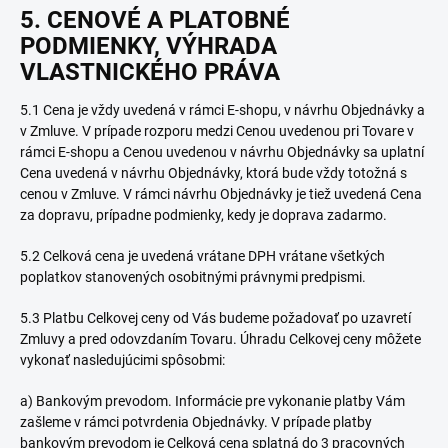
5. CENOVÉ A PLATOBNÉ
PODMIENKY
, VÝHRADA
VLASTNICKÉHO PRÁVA
5.1 Cena je vždy uvedená v rámci E-shopu, v návrhu Objednávky a
v Zmluve. V prípade rozporu medzi Cenou uvedenou pri Tovare v
rámci E-shopu a Cenou uvedenou v návrhu Objednávky sa uplatní
Cena uvedená v návrhu Objednávky, ktorá bude vždy totožná s
cenou v Zmluve. V rámci návrhu Objednávky je tiež uvedená Cena
za dopravu, prípadne podmienky, kedy je doprava zadarmo.
5.2 Celková cena je uvedená vrátane DPH vrátane všetkých
poplatkov stanovených osobitnými právnymi predpismi.
5.3 Platbu Celkovej ceny od Vás budeme požadovať po uzavretí
Zmluvy a pred odovzdaním Tovaru. Úhradu Celkovej ceny môžete
vykonať nasledujúcimi spôsobmi:
a) Bankovým prevodom. Informácie pre vykonanie platby Vám
zašleme v rámci potvrdenia Objednávky. V prípade platby
bankovým prevodom je Celková cena splatná do 3 pracovných