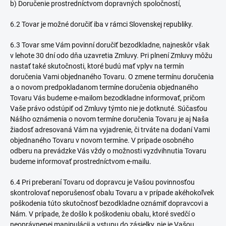
b) Doručenie prostredníctvom dopravných spoločností,
6.2 Tovar je možné doručiť iba v rámci Slovenskej republiky.
6.3 Tovar sme Vám povinní doručiť bezodkladne, najneskôr však
v lehote 30 dní odo dňa uzavretia Zmluvy. Pri plnení Zmluvy môžu
nastať také skutočnosti, ktoré budú mať vplyv na termín
doručenia Vami objednaného Tovaru. O zmene termínu doručenia
a o novom predpokladanom termíne doručenia objednaného
Tovaru Vás budeme e-mailom bezodkladne informovať, pričom
Vaše právo odstúpiť od Zmluvy týmto nie je dotknuté. Súčasťou
Nášho oznámenia o novom termíne doručenia Tovaru je aj Naša
žiadosť adresovaná Vám na vyjadrenie, či trváte na dodaní Vami
objednaného Tovaru v novom termíne. V prípade osobného
odberu na prevádzke Vás vždy o možnosti vyzdvihnutia Tovaru
budeme informovať prostredníctvom e-mailu.
6.4 Pri preberaní Tovaru od dopravcu je Vašou povinnosťou
skontrolovať neporušenosť obalu Tovaru a v prípade akéhokoľvek
poškodenia túto skutočnosť bezodkladne oznámiť dopravcovi a
Nám. V prípade, že došlo k poškodeniu obalu, ktoré svedčí o
neoprávnenej manipulácii a vstupu do zásielky, nie je Vašou