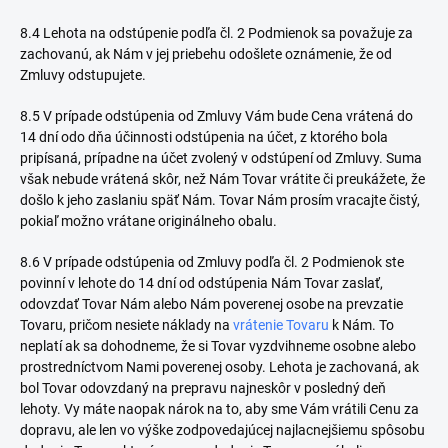
8.4 Lehota na odstúpenie podľa čl. 2 Podmienok sa považuje za
zachovanú, ak Nám v jej priebehu odošlete oznámenie, že od
Zmluvy odstupujete.
8.5 V prípade odstúpenia od Zmluvy Vám bude Cena vrátená do
14 dní odo dňa účinnosti odstúpenia na účet, z ktorého bola
pripísaná, prípadne na účet zvolený v odstúpení od Zmluvy. Suma
však nebude vrátená skôr, než Nám Tovar vrátite či preukážete, že
došlo k jeho zaslaniu späť Nám. Tovar Nám prosím vracajte čistý,
pokiaľ možno vrátane originálneho obalu.
8.6 V prípade odstúpenia od Zmluvy podľa čl. 2 Podmienok ste
povinní v lehote do 14 dní od odstúpenia Nám Tovar zaslať,
odovzdať Tovar Nám alebo Nám poverenej osobe na prevzatie
Tovaru, pričom
nesiete náklady na
vrátenie Tovaru
k Nám. To
neplatí ak sa dohodneme, že si Tovar vyzdvihneme osobne alebo
prostredníctvom Nami poverenej osoby. Lehota je zachovaná, ak
bol Tovar odovzdaný na prepravu najneskôr v posledný deň
lehoty. Vy máte naopak nárok na to, aby sme Vám vrátili Cenu za
dopravu, ale len vo výške zodpovedajúcej najlacnejšiemu spôsobu