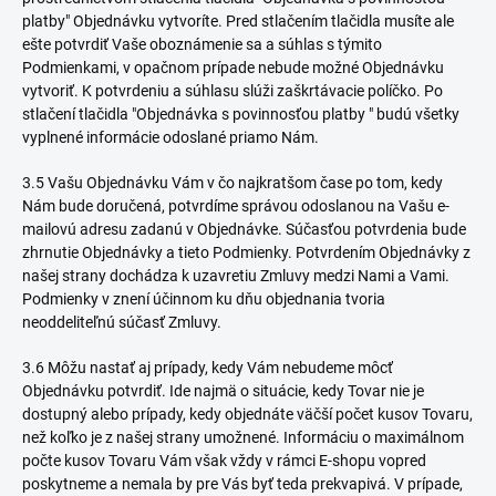
platby" Objednávku vytvoríte. Pred stlačením tlačidla musíte ale
ešte potvrdiť Vaše oboznámenie sa a súhlas s týmito
Podmienkami, v opačnom prípade nebude možné Objednávku
vytvoriť. K potvrdeniu a súhlasu slúži zaškrtávacie políčko. Po
stlačení tlačidla "Objednávka s povinnosťou platby " budú všetky
vyplnené informácie odoslané priamo Nám.
3.5 Vašu Objednávku Vám v čo najkratšom čase po tom, kedy
Nám bude doručená, potvrdíme správou odoslanou na Vašu e-
mailovú adresu zadanú v Objednávke. Súčasťou potvrdenia bude
zhrnutie Objednávky a tieto Podmienky. Potvrdením Objednávky z
našej strany dochádza k uzavretiu Zmluvy medzi Nami a Vami.
Podmienky v znení účinnom ku dňu objednania tvoria
neoddeliteľnú súčasť Zmluvy.
3.6 Môžu nastať aj prípady, kedy Vám nebudeme môcť
Objednávku potvrdiť. Ide najmä o situácie, kedy Tovar nie je
dostupný alebo prípady, kedy objednáte väčší počet kusov Tovaru,
než koľko je z našej strany umožnené. Informáciu o maximálnom
počte kusov Tovaru Vám však vždy v rámci E-shopu vopred
poskytneme a nemala by pre Vás byť teda prekvapivá. V prípade,