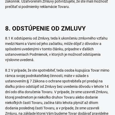
zákonník. Uzatvorením Zmluvy potvrdzujete, že ste mali možnosť
prečítať si podmienky reklamácie Tovaru.
8. ODSTÚPENIE OD ZMLUVY
8.1 K odstúpeniu od Zmluvy, teda k ukončeniu zmluvného vzťahu
medzi Nami a Vami od jeho začiatku, môže dôjsť z dôvodov a
spôsobmi uvedenými v tomto článku, prípadne v ďalších
ustanoveniach Podmienok, v ktorých je možnosť odstúpenia
výslovne uvedená.
8.2 V prípade, že ste spotrebiteľ, teda osoba kupujúca Tovar mimo
rámca svojej podnikateľskej činnosti, máte v súlade s
ustanovením § 7 Zákona o ochrane spotrebiteľa pri predaji na
diaľku právo odstúpiť od Zmluvy bez uvedenia dôvodu v lehote 14
dní odo dňa doručenia Tovaru. V prípade, že sme uzavreli Zmluvu,
ktorej predmetom je niekoľko druhov Tovaru alebo dodanie
niekoľkých častí Tovaru, začína táto lehota plynúť až dňom
dodania poslednej časti Tovaru, a v prípade, že sme uzavreli
Zmluvu, na základe ktorej Vám budeme Tovar dodávať pravidelne