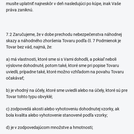
musíte uplatniť najneskôr v deň nasledujúci po kúpe, inak Vaše
práva zaniknú.
7.2 Zaručujeme, že v dobe prechodu nebezpečenstva náhodnej
skazy a náhodného zhoršenia Tovaru podľa čl. 7 Podmienok je
Tovar bez vád, najmä, že:
a) má vlastnosti, ktoré sme si s Vami dohodli, a pokiaľ neboli
výslovne dohodnuté, potom také, ktoré sme pri popise Tovaru
uviedli, prípadne také, ktoré možno vzhľadom na povahu Tovaru
očakávať;
b) je vhodný na účely, ktoré sme uviedli alebo na účely, ktoré sú pre
Tovar tohto typu obvyklé;
c) zodpovedá akosti alebo vyhotoveniu dohodnutej vzorky, ak
bola kvalita alebo vyhotovenie stanovené podľa vzorky;
d) je v zodpovedajúcom množstve a hmotnosti;