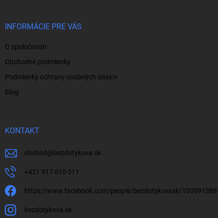
ä
t
i
INFORMÁCIE PRE VÁS
e
O spoločnosti
Obchodné podmienky
Podmienky ochrany osobných údajov
Blog
KONTAKT
obchod
@
bezdotykova.sk
+421 917 610 511
https://www.facebook.com/people/bezdotykovask/10009138
bezdotykova.sk