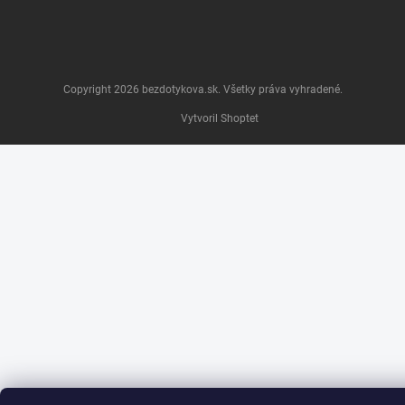
Copyright 2026
bezdotykova.sk
. Všetky práva vyhradené.
Vytvoril Shoptet