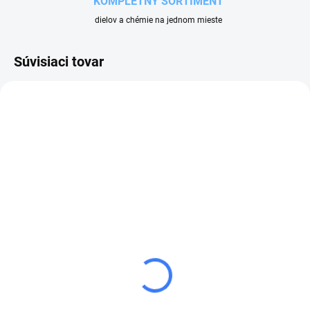
KOMPLETNÝ SORTIMENT
dielov a chémie na jednom mieste
Súvisiaci tovar
SKLADOM
NA OBJEDNÁVKU
OPRAVNÁ SADA
KRYT DÁVKOVAČA
DÁVKOVAČA DOSATRON
DOSATRON D3
D3
93 €
36 €
114,39 € vrátane DPH
44,28 € vrátane DPH
Do košíka