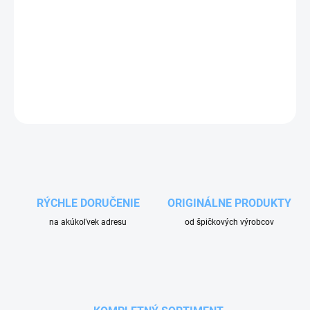
−
+
Pridať do košíka
O-krúžok (tesnenie) horného krytu dávkovača D3RE.
OPÝTAŤ SA
RÝCHLE DORUČENIE
ORIGINÁLNE PRODUKTY
na akúkoľvek adresu
od špičkových výrobcov