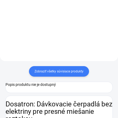
Detail
Motorová tesniaca opravná sada
vo vyhotovení VF alebo AF,
Dosatron séria D3. Tento
náhradný diel sa používa v
dávkovačoch Dosatron
D3RE3000, D3RE2, D3RE4, D3RE5,
D3RE10,...
Zobraziť všetky súvisiace produkty
Popis produktu nie je dostupný
Dosatron: Dávkovacie čerpadlá bez
elektriny pre presné miešanie