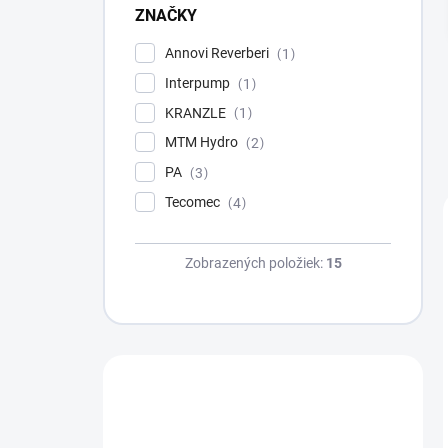
l
ZNAČKY
Annovi Reverberi
1
Interpump
1
KRANZLE
1
MTM Hydro
2
PA
3
Tecomec
4
Zobrazených položiek:
15
Máte otázku?
Obráťte sa na nás.