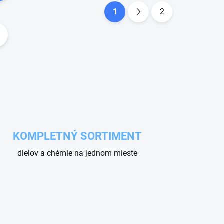
1
2
S
t
r
á
n
k
o
v
a
KOMPLETNÝ SORTIMENT
n
dielov a chémie na jednom mieste
i
e