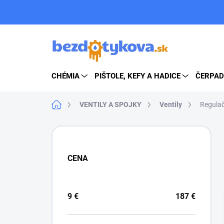
Prejsť
na
obsah
CHÉMIA
PIŠTOLE, KEFY A HADICE
ČERPAD
Domov
VENTILY A SPOJKY
Ventily
Regulač
B
o
č
CENA
n
ý
p
a
9
€
187
€
n
e