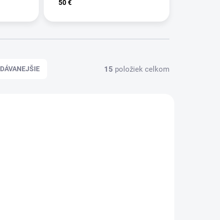
50 €
15
položiek celkom
DÁVANEJŠIE
KLADOM
NA OBJEDNÁVKU
ODVZDUŠŇOVACÍ