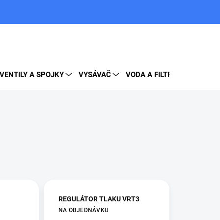
PRÁZDNY KOŠÍK
NÁKUPNÝ
KOŠÍK
VENTILY A SPOJKY
VYSÁVAČ
VODA A FILTRE
DOPLNK
REGULÁTOR TLAKU VRT3
NA OBJEDNÁVKU