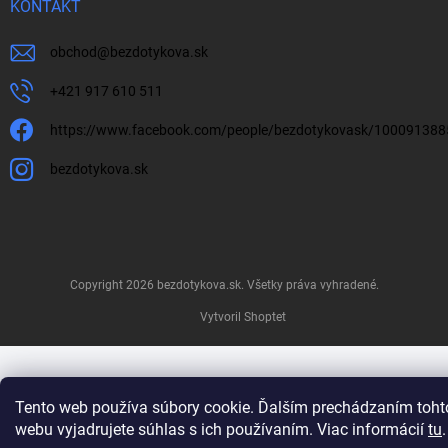
KONTAKT
obchod
@
bezdotykova.sk
+421 917 610 511
https://www.facebook.com/people/bezdotykovask/10009138
bezdotykova.sk
Copyright 2026
bezdotykova.sk
. Všetky práva vyhradené.
Vytvoril Shoptet
Tento web používa súbory cookie. Ďalším prechádzaním toht
webu vyjadrujete súhlas s ich používaním. Viac informácií
tu
.