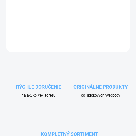
−
+
Pridať do košíka
Jednorazové vrecko pre samoobslužný vysávač EWA. Filtračné
vrecko S2/VM
OPÝTAŤ SA
RÝCHLE DORUČENIE
ORIGINÁLNE PRODUKTY
na akúkoľvek adresu
od špičkových výrobcov
KOMPLETNÝ SORTIMENT