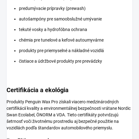
predumývacie prípravky (prewash)
autošampóny pre samoobslužné umývanie
tekuté vosky a hydrofóbna ochrana
chémia pre tunelové a kefové autoumyvárne
produkty pre priemyselné a nákladné vozidlá
čistiace a údržbové produkty pre prevádzky
Certifikácia a ekológia
Produkty Penguin Wax Pro získali viacero medzinárodných
certifikácií kvality a environmentálnej bezpečnosti vrátane Nordic
Swan Ecolabel, ÖNORM a VDA. Tieto certifikáty potvrdzujú
šetrnosť voči životnému prostrediu aj bezpečné použitie na
vozidlách podľa štandardov automobilového priemyslu.