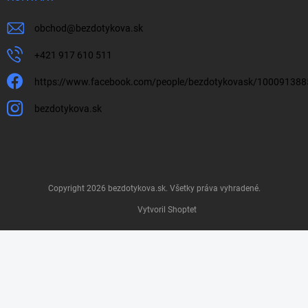
obchod
@
bezdotykova.sk
+421 917 610 511
https://www.facebook.com/people/bezdotykovask/10009138
bezdotykova.sk
Copyright 2026
bezdotykova.sk
. Všetky práva vyhradené.
Vytvoril Shoptet