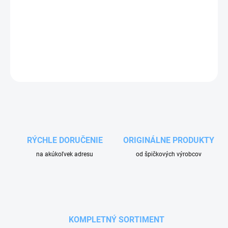
Balenie koncentrát s odporúčaným 1:9, teda dokážete pripraviť
250l nariedeného vosku.
DETAILNÉ INFORMÁCIE
OPÝTAŤ SA
RÝCHLE DORUČENIE
ORIGINÁLNE PRODUKTY
na akúkoľvek adresu
od špičkových výrobcov
KOMPLETNÝ SORTIMENT