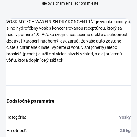
dielov a chémie na jednom mieste
VOSK ADTECH WAXFINISH DRY KONCENTRÁT je vysoko účinný a
silno hydrofóbny vosk s koncentrovanou receptúrou, ktorý sa
riedi v pomere 1:9. Vďaka svojmu sušiacemu efektu a schopnosti
dodávať karosérii nádherný lesk zaručí, že vaše auto zostane
čisté a chránené dlhšie. Vyberte si vôňu višní (cherry) alebo
broskýň (peach) a užite si nielen skvelý vzhľad, ale aj príjemnú
vôňu, ktorá doplní celý zážitok.
Dodatočné parametre
Kategória
:
Vosky
Hmotnosť
:
25 kg