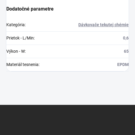
Dodatočné parametre
Kategória
:
Dávkovače tekutej chémie
Prietok - L/Min
:
0,6
Výkon - W
:
65
Materiál tesnenia
:
EPDM
Z
á
p
ä
t