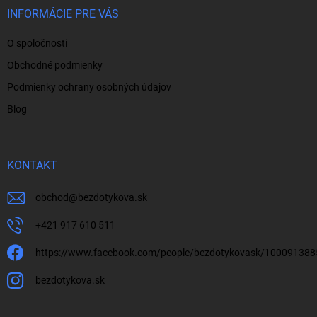
i
INFORMÁCIE PRE VÁS
e
O spoločnosti
Obchodné podmienky
Podmienky ochrany osobných údajov
Blog
KONTAKT
obchod
@
bezdotykova.sk
+421 917 610 511
https://www.facebook.com/people/bezdotykovask/10009138
bezdotykova.sk