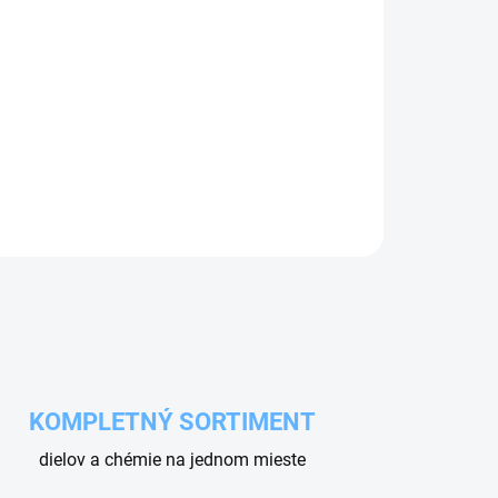
Pridať do košíka
novi Reverberi. 6ks v balení.
KOMPLETNÝ SORTIMENT
dielov a chémie na jednom mieste