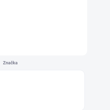
né v
Značka