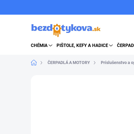
Prejsť
na
obsah
CHÉMIA
PIŠTOLE, KEFY A HADICE
ČERPAD
Domov
ČERPADLÁ A MOTORY
Príslušenstvo a 
ZNAČKA:
ANNOVI REVERBERI