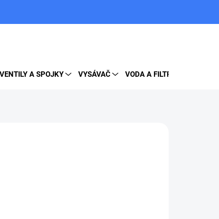
PRÁZDNY KOŠÍK
NÁKUPNÝ
KOŠÍK
VENTILY A SPOJKY
VYSÁVAČ
VODA A FILTRE
DOPLNK