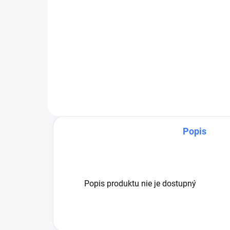
Do košíka
Sada vodných tesnení na
Sad
čerpadlo AR 16.14. použivané v
čer
autoumyvárkach Aquarama.
aut
Priemer 22mm.
Vho
10.
11.
Popis
Popis produktu nie je dostupný