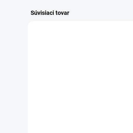
Súvisiaci tovar
SKLADOM
OPRAVNÁ SADA
SA
ČERPADLA AR 16.14 N
TE
(1888)
16.
49 €
26
60,27 € vrátane DPH
31,