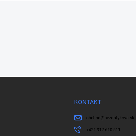
KONTAKT
obchod
@
bezdotykova.sk
+421 917 610 511