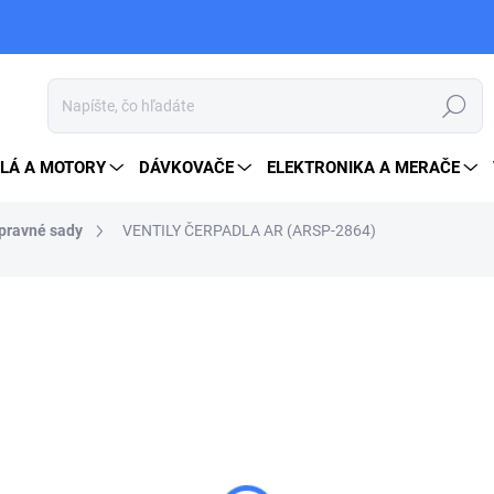
Hľadať
LÁ A MOTORY
DÁVKOVAČE
ELEKTRONIKA A MERAČE
opravné sady
VENTILY ČERPADLA AR (ARSP-2864)
26 €
31,98 € vrátane DPH
Jednotková
SKLADOM
cena:
MOŽNOSTI DORUČENIA