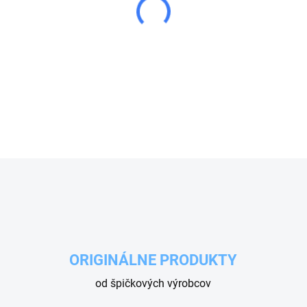
−
+
Sada ventilov na čerpadlo An
OPÝTAŤ SA
ORIGINÁLNE PRODUKTY
od špičkových výrobcov