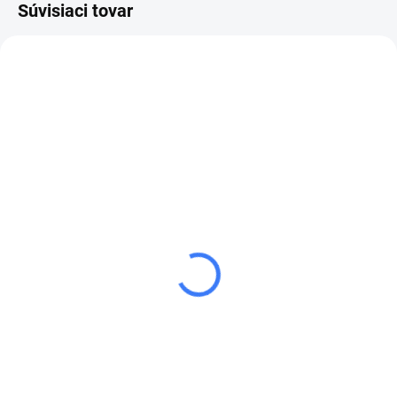
Súvisiaci tovar
SKLADOM
SKLADOM
TRYSKA EUSPRAY
TRYSKA NA PENU
1HP052R
EUSPRAY 1HP605R
7 €
7 €
8,61 € vrátane DPH
8,61 € vrátane DPH
Do košíka
Do košíka
Oceľová tryska výrobca EUSPRAY
Oceľová tryska výrobca EUSPRAY
1HP052R. Uhol výstupu vody 25°
1HP605R. Používaná v pištoľoch
a prietokový faktor 05. Používaná
na penu. Uhol výstupu vody 50° a