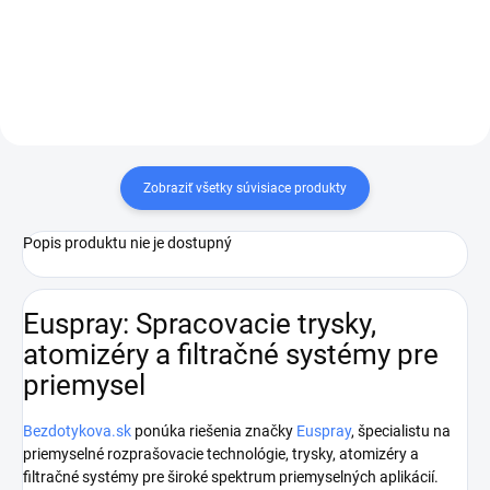
v pištoľoch na vysoký tlak.
prietokový faktor 60. Potrebujete
Potrebujete iný typ trysky?
iný typ trysky? Neváhajte nás
Neváhajte nás...
kontaktovať.
Zobraziť všetky súvisiace produkty
Popis produktu nie je dostupný
Euspray: Spracovacie trysky,
atomizéry a filtračné systémy pre
priemysel
Bezdotykova.sk
ponúka riešenia značky
Euspray
, špecialistu na
priemyselné rozprašovacie technológie, trysky, atomizéry a
filtračné systémy pre široké spektrum priemyselných aplikácií.