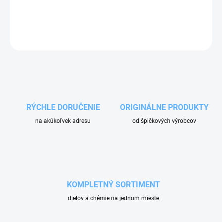
Potrebujete iný typ trysky? Neváhajte nás kontaktovať.
OPÝTAŤ SA
RÝCHLE DORUČENIE
ORIGINÁLNE PRODUKTY
na akúkoľvek adresu
od špičkových výrobcov
KOMPLETNÝ SORTIMENT
dielov a chémie na jednom mieste