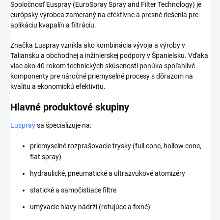
Spoločnosť Euspray (EuroSpray Spray and Filter Technology) je
európsky výrobca zameraný na efektívne a presné riešenia pre
aplikáciu kvapalín a filtráciu.
Značka Euspray vznikla ako kombinácia vývoja a výroby v
Taliansku a obchodnej a inžinierskej podpory v Španielsku. Vďaka
viac ako 40 rokom technických skúseností ponúka spoľahlivé
komponenty pre náročné priemyselné procesy s dôrazom na
kvalitu a ekonomickú efektivitu.
Hlavné produktové skupiny
Euspray
sa špecializuje na:
priemyselné rozprašovacie trysky (full cone, hollow cone,
flat spray)
hydraulické, pneumatické a ultrazvukové atomizéry
statické a samočistiace filtre
umývacie hlavy nádrží (rotujúce a fixné)