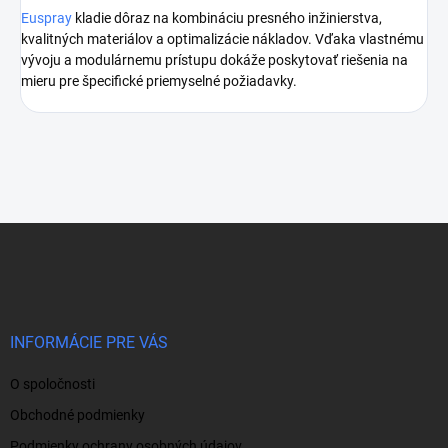
Euspray
kladie dôraz na kombináciu presného inžinierstva,
kvalitných materiálov a optimalizácie nákladov. Vďaka vlastnému
vývoju a modulárnemu prístupu dokáže poskytovať riešenia na
mieru pre špecifické priemyselné požiadavky.
Z
á
p
ä
t
i
INFORMÁCIE PRE VÁS
e
O spoločnosti
Obchodné podmienky
Podmienky ochrany osobných údajov