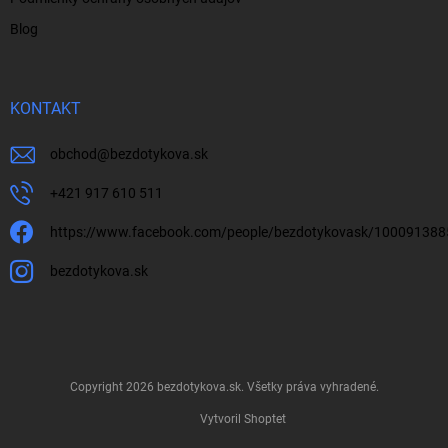
Blog
KONTAKT
obchod
@
bezdotykova.sk
+421 917 610 511
https://www.facebook.com/people/bezdotykovask/10009138
bezdotykova.sk
Copyright 2026
bezdotykova.sk
. Všetky práva vyhradené.
Vytvoril Shoptet