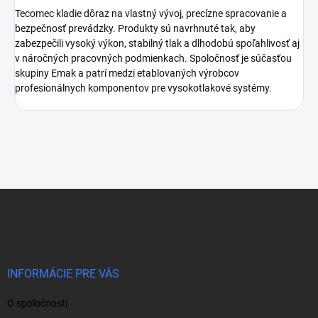
Tecomec kladie dôraz na vlastný vývoj, precízne spracovanie a
bezpečnosť prevádzky. Produkty sú navrhnuté tak, aby
zabezpečili vysoký výkon, stabilný tlak a dlhodobú spoľahlivosť aj
v náročných pracovných podmienkach. Spoločnosť je súčasťou
skupiny Emak a patrí medzi etablovaných výrobcov
profesionálnych komponentov pre vysokotlakové systémy.
Z
á
p
ä
t
i
INFORMÁCIE PRE VÁS
e
O spoločnosti