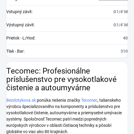
Vstupný závit
:
G1/4' M
Výstupný závit
:
G1/4' M
Prietok - L/Hod
:
40
Tlak - Bar
:
310
Tecomec: Profesionálne
príslušenstvo pre vysokotlakové
čistenie a autoumyvárne
Bezdotykova.sk
ponúka riešenia značky
Tecomec
, talianskeho
výrobcu špecializovaného na komponenty a príslušenstvo pre
vysokotlakové čistenie, autoumyvárne a priemyselné umývacie
systémy. Spoločnosť Tecomec patrí medzi popredných
európskych výrobcov v oblasti čistiacej techniky a pôsobí
globálne vo viac ako 80 krajinách.