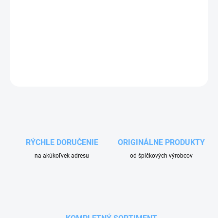
Trubica pištoľa SF 40.
Je ideálna pre samoobslužné umyvárky
značky Carbax a Ehrle. Výstupný závit na konci trubice je samec.
OPÝTAŤ SA
RÝCHLE DORUČENIE
ORIGINÁLNE PRODUKTY
na akúkoľvek adresu
od špičkových výrobcov