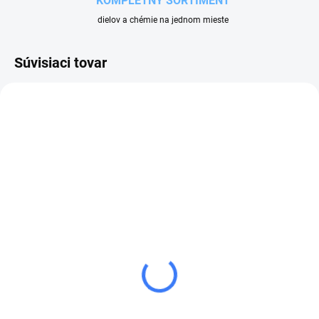
KOMPLETNÝ SORTIMENT
dielov a chémie na jednom mieste
Súvisiaci tovar
NA OBJEDNÁVKU
SKLADOM
RUKOVÄŤ PIŠTOĽA ST-
RUKOVÄŤ PIŠTOĽA MV
1100 PW
925 LP
41 €
37 €
50,43 € vrátane DPH
45,51 € vrátane DPH
Do košíka
Do košíka