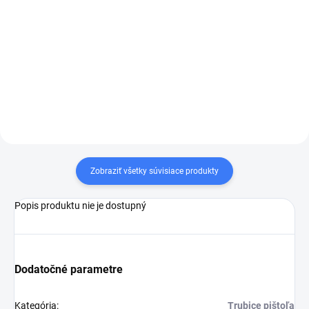
Vysokotlaková pištoľ MV925.
Verzia LP (PBP) s prietokom
funguje ako ochrana proti
zamŕzaniu, pričom pri vysokom
tlaku voda bez stlačenia spúšte
neuniká a začne unikať až pod...
Zobraziť všetky súvisiace produkty
Popis produktu nie je dostupný
Dodatočné parametre
Kategória
:
Trubice pištoľa