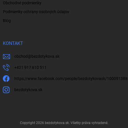
Obchodné podmienky
Podmienky ochrany osobných údajov
Blog
KONTAKT
obchod
@
bezdotykova.sk
+421 917 610 511
https://www.facebook.com/people/bezdotykovask/10009138
bezdotykova.sk
Copyright 2026
bezdotykova.sk
. Všetky práva vyhradené.