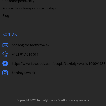
Obchodné podmienky
Podmienky ochrany osobných údajov
Blog
KONTAKT
obchod
@
bezdotykova.sk
+421 917 610 511
https://www.facebook.com/people/bezdotykovask/10009138
bezdotykova.sk
Copyright 2026
bezdotykova.sk
. Všetky práva vyhradené.