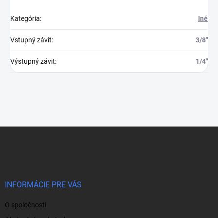
Kategória
:
Iné
Vstupný závit
:
3/8"
Výstupný závit
:
1/4"
Z
á
p
ä
t
i
INFORMÁCIE PRE VÁS
e
O spoločnosti