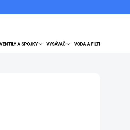
PRÁZDNY KOŠÍK
NÁKUPNÝ
KOŠÍK
VENTILY A SPOJKY
VYSÁVAČ
VODA A FILTRE
DOPLNK