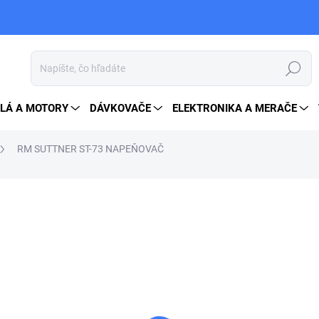
Hľadať
LÁ A MOTORY
DÁVKOVAČE
ELEKTRONIKA A MERAČE
RM SUTTNER ST-73 NAPEŇOVAČ
72 €
88,56 € vrátane DPH
Jednotková
NA OBJEDNÁVKU
cena:
MOŽNOSTI DORUČENIA