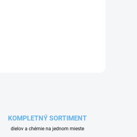
Pridať do košíka
er ST-73 s pripojením 1/4"GW a tryskou 1,50
nášanie peny v priemyselnom a profesionálnom
KOMPLETNÝ SORTIMENT
dielov a chémie na jednom mieste