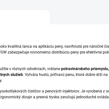
oko kvalitná lanca na aplikáciu peny, navrhnutá pre náročné čist
W zabezpečuje rovnomernú distribúciu peny pre efektívne pokry
žitie v rôznych odvetviach, vrátane
potravinárskeho priemyslu,
lnych služieb
. Vytvára hustú, priľnavú penu, ktorá dobre drží 
y.
sokotlakových čističov a penových injektorov. Je vyrobená z od
 Ergonomický dizajn a presná tryska zaručujú jednoduché ovláda