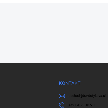
KONTAKT
obchod
@
bezdotykova.sk
+421 917 610 511