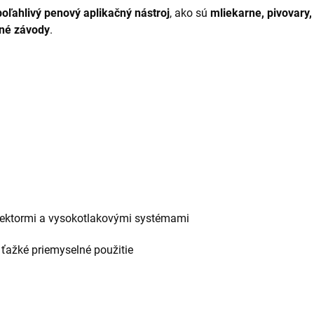
poľahlivý penový aplikačný nástroj
, ako sú
mliekarne, pivovary,
né závody
.
jektormi a vysokotlakovými systémami
ťažké priemyselné použitie