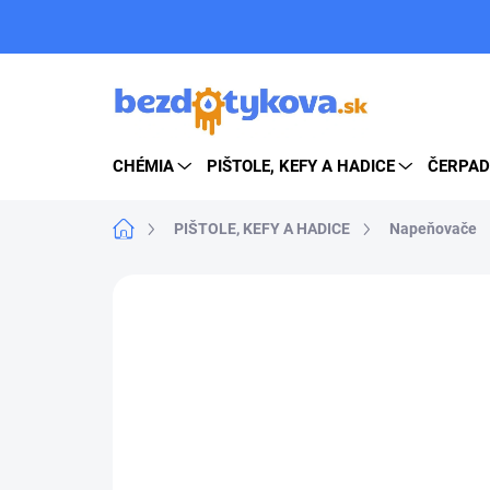
Prejsť
na
obsah
CHÉMIA
PIŠTOLE, KEFY A HADICE
ČERPAD
Domov
PIŠTOLE, KEFY A HADICE
Napeňovače
ZNAČKA:
R+M SUTTNER