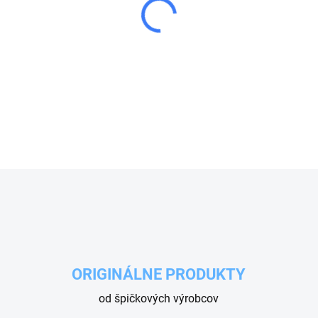
−
+
Výkonný napeňovač RM Suttn
mm. Určená na efektívne na
čistení.
DETAILNÉ INFORMÁCIE
OPÝTAŤ SA
ORIGINÁLNE PRODUKTY
od špičkových výrobcov