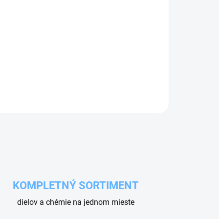
Pridať do košíka
ticky znižuje otáčky motora v režime by-pass.
ráni čerpadlo pred prehrievaním vody.
KOMPLETNÝ SORTIMENT
dielov a chémie na jednom mieste