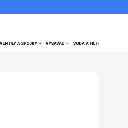
PRÁZDNY KOŠÍK
NÁKUPNÝ
KOŠÍK
VENTILY A SPOJKY
VYSÁVAČ
VODA A FILTRE
DOPLNK