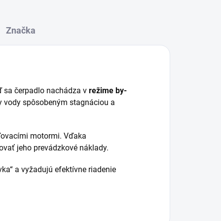
Značka
eď sa čerpadlo nachádza v
režime by-
ty vody spôsobeným stagnáciou a
aľovacími motormi. Vďaka
ovať jeho prevádzkové náklady.
ávka“ a vyžadujú efektívne riadenie