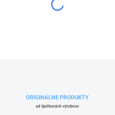
−
+
Regulátor otáčok RG1 automa
Znižuje spotrebu paliva a ch
DETAILNÉ INFORMÁCIE
OPÝTAŤ SA
ORIGINÁLNE PRODUKTY
od špičkových výrobcov