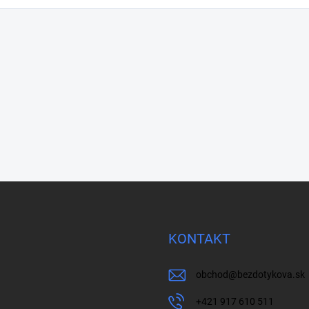
KONTAKT
obchod
@
bezdotykova.sk
+421 917 610 511