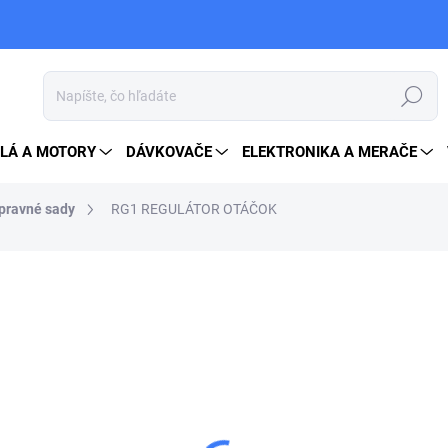
Hľadať
LÁ A MOTORY
DÁVKOVAČE
ELEKTRONIKA A MERAČE
opravné sady
RG1 REGULÁTOR OTÁČOK
33 €
40,59 € vrátane DPH
Jednotková
NA OBJEDNÁVKU
cena:
MOŽNOSTI DORUČENIA