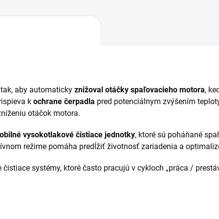
 tak, aby automaticky
znižoval otáčky spaľovacieho motora
, k
rispieva k
ochrane čerpadla
pred potenciálnym zvýšením teplo
níženiu otáčok motora.
bilné vysokotlakové čistiace jednotky
, ktoré sú poháňané sp
vnom režime pomáha predĺžiť životnosť zariadenia a optimaliz
e čistiace systémy, ktoré často pracujú v cykloch „práca / prest