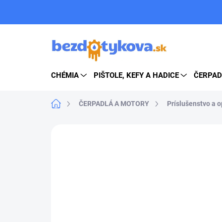
Prejsť
na
obsah
CHÉMIA
PIŠTOLE, KEFY A HADICE
ČERPAD
Domov
ČERPADLÁ A MOTORY
Príslušenstvo a 
ZNAČKA:
PA