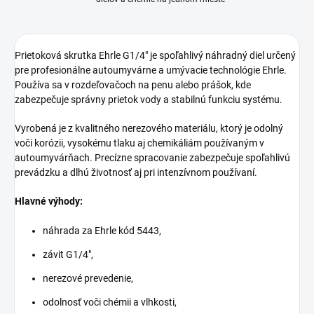
Prietoková skrutka Ehrle G1/4" je spoľahlivý náhradný diel určený
pre profesionálne autoumyvárne a umývacie technológie Ehrle.
Používa sa v rozdeľovačoch na penu alebo prášok, kde
zabezpečuje správny prietok vody a stabilnú funkciu systému.
Vyrobená je z kvalitného nerezového materiálu, ktorý je odolný
voči korózii, vysokému tlaku aj chemikáliám používaným v
autoumyvárňach. Precízne spracovanie zabezpečuje spoľahlivú
prevádzku a dlhú životnosť aj pri intenzívnom používaní.
Hlavné výhody:
náhrada za Ehrle kód 5443,
závit G1/4",
nerezové prevedenie,
odolnosť voči chémii a vlhkosti,