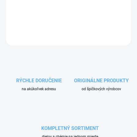
Nerezová prietoková skrutka Ehrle G1/4" je kvalitný náhradný diel
pre rozdeľovače peny alebo prášku v profesionálnych
autoumyvárňach.
DETAILNÉ INFORMÁCIE
OPÝTAŤ SA
RÝCHLE DORUČENIE
ORIGINÁLNE PRODUKTY
na akúkoľvek adresu
od špičkových výrobcov
KOMPLETNÝ SORTIMENT
dielov a chémie na jednom mieste