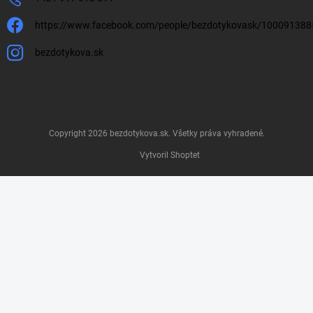
https://www.facebook.com/people/bezdotykovask/10009138
bezdotykova.sk
Copyright 2026
bezdotykova.sk
. Všetky práva vyhradené.
Vytvoril Shoptet