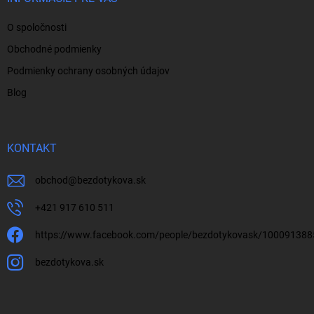
e
O spoločnosti
Obchodné podmienky
Podmienky ochrany osobných údajov
Blog
KONTAKT
obchod
@
bezdotykova.sk
+421 917 610 511
https://www.facebook.com/people/bezdotykovask/10009138
bezdotykova.sk