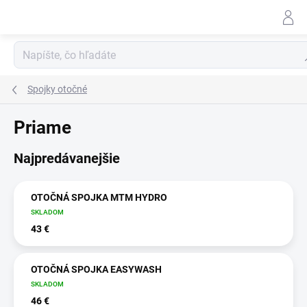
Prejsť
na
obsah
Hľ
Spojky otočné
Priame
Najpredávanejšie
OTOČNÁ SPOJKA MTM HYDRO
SKLADOM
43 €
OTOČNÁ SPOJKA EASYWASH
SKLADOM
46 €