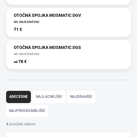
OTOČNÁ SPOJKA MOSMATIC DGV
NA OBJEDNÁVKU
71 €
OTOČNÁ SPOJKA MOSMATIC DGS
NA OBJEDNÁVKU
78 €
od
R
a
ABECEDNE
NAJLACNEJŠIE
NAJDRAHŠIE
d
e
NAJPREDÁVANEJŠIE
n
i
4
položiek celkom
e
p