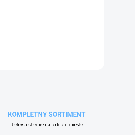
Pridať do košíka
avrhnutá na spojenie tela pištole ET10 a trubice
 mosadzného spojenia.
KOMPLETNÝ SORTIMENT
dielov a chémie na jednom mieste