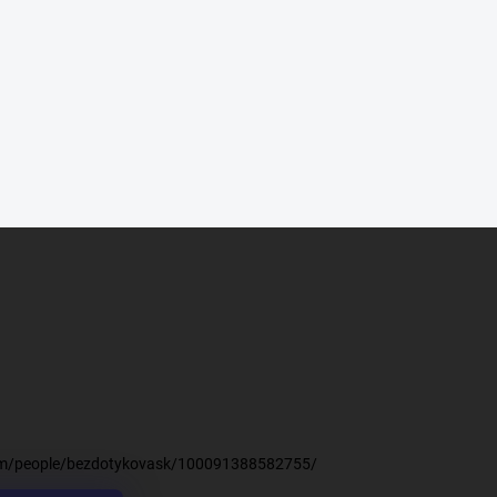
om/people/bezdotykovask/100091388582755/