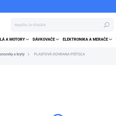
Hľadať
LÁ A MOTORY
DÁVKOVAČE
ELEKTRONIKA A MERAČE
oncovky a kryty
PLASTOVÁ OCHRANA PIŠTOĽA
2 €
2,46 € vrátane DPH
Jednotková
NA OBJEDNÁVKU
cena:
MOŽNOSTI DORUČENIA