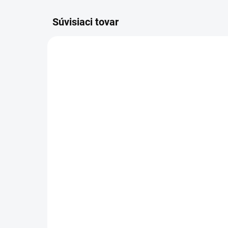
Súvisiaci tovar
NA OBJEDNÁVKU
RUKOVÄŤ PIŠTOĽA ET 10
TR
39 €
10
47,97 € vrátane DPH
12,
Detail