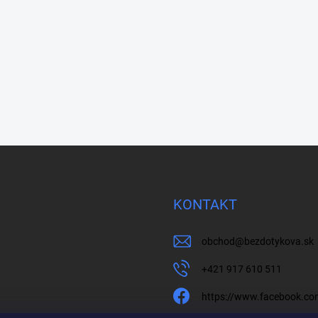
KONTAKT
obchod
@
bezdotykova.sk
+421 917 610 511
https://www.facebook.c