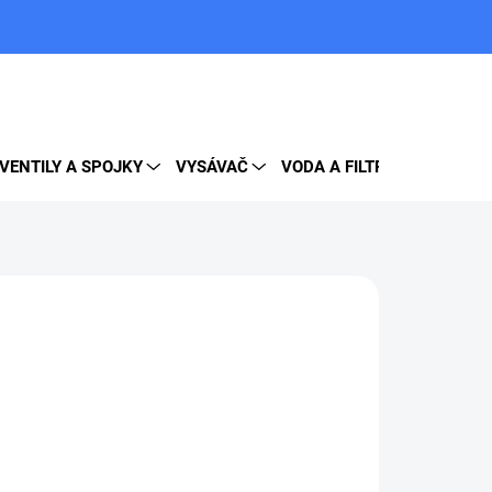
PRÁZDNY KOŠÍK
NÁKUPNÝ
KOŠÍK
VENTILY A SPOJKY
VYSÁVAČ
VODA A FILTRE
DOPLNK