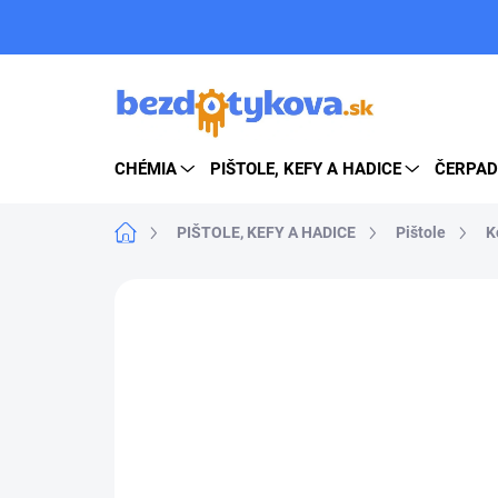
Prejsť
na
obsah
CHÉMIA
PIŠTOLE, KEFY A HADICE
ČERPAD
Domov
PIŠTOLE, KEFY A HADICE
Pištole
K
ZNAČKA:
TECOMEC