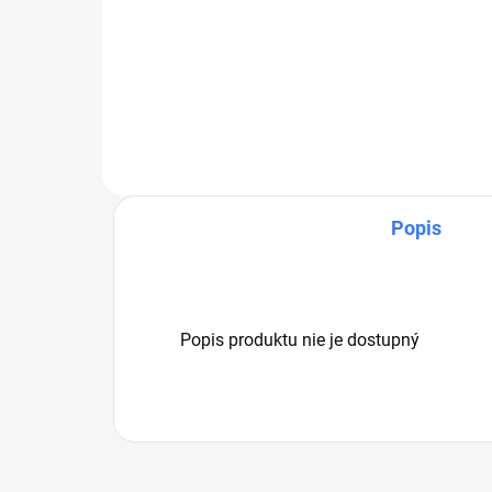
Vysokotlaková pištoľ ET10 od
Fare
talianskeho výrobcu. Verzia PW.
tali
Skratka "PW" označuje systém
séri
prietoku vody Permanent weep,
kedy pištoľ tečie hneď po výbere
programu. ...
Popis
Popis produktu nie je dostupný