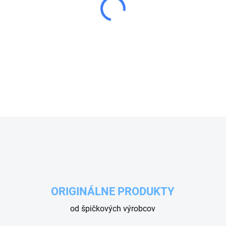
−
+
Plastová ochrana špeciálne n
L10, čím zabraňuje odkrytiu
OPÝTAŤ SA
ORIGINÁLNE PRODUKTY
od špičkových výrobcov