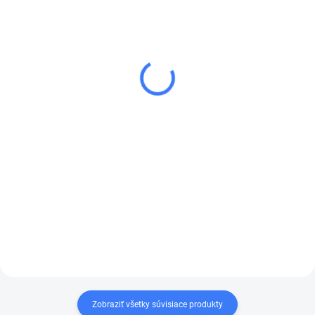
SKLADOM
SKLADOM
PIŠTOĽ ST-515
PIŠTOĽ ST-2600
(600MM)
31 €
72 €
od
38,13 € vrátane DPH
od 88,56 € vrátane
Do košíka
DPH
Kompletná pištoľ s trubicou na
Detail
chemikálie z nerezovej
ocele. Náhrada za starší typ
Sada trubice s pištoľou a krytom
pištoľa ST-510. Odolné voči
trysky výrobca R+M Suttner.
kyselinám. EPDM a VITON
Trubica ST-29 vyrobená z
tesnenia.
nerezovej ocele. Sada neobsahuje
vysokotlakovú trysku. Na prianie
zákazníka možno koniec...
Zobraziť všetky súvisiace produkty