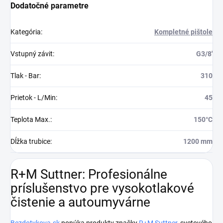
Dodatočné parametre
Kategória
:
Kompletné pištole
Vstupný závit
:
G3/8'
Tlak - Bar
:
310
Prietok - L/Min
:
45
Teplota Max.
:
150°C
Dĺžka trubice
:
1200 mm
R+M Suttner: Profesionálne
príslušenstvo pre vysokotlakové
čistenie a autoumyvárne
Bezdotykova.sk
ponúka produkty značky
R+M Suttner
, svetového