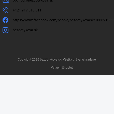
obchod
@
bezdotykova.sk
+421 917 610 511
https://www.facebook.com/people/bezdotykovask/10009138
bezdotykova.sk
Copyright 2026
bezdotykova.sk
. Všetky práva vyhradené.
Vytvoril Shoptet