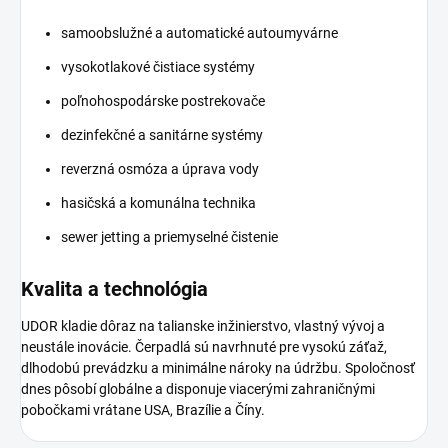
samoobslužné a automatické autoumyvárne
vysokotlakové čistiace systémy
poľnohospodárske postrekovače
dezinfekčné a sanitárne systémy
reverzná osmóza a úprava vody
hasičská a komunálna technika
sewer jetting a priemyselné čistenie
Kvalita a technológia
UDOR kladie dôraz na talianske inžinierstvo, vlastný vývoj a
neustále inovácie. Čerpadlá sú navrhnuté pre vysokú záťaž,
dlhodobú prevádzku a minimálne nároky na údržbu. Spoločnosť
dnes pôsobí globálne a disponuje viacerými zahraničnými
pobočkami vrátane USA, Brazílie a Číny.