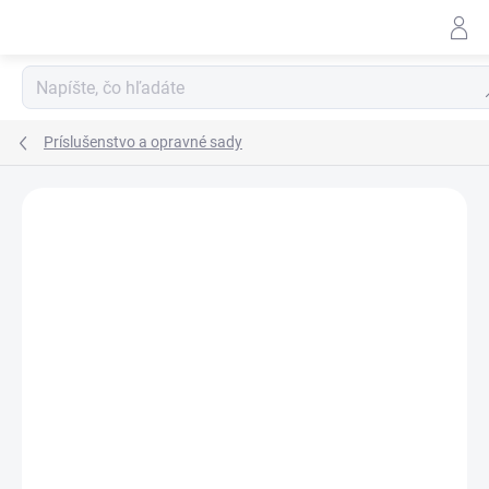
Prejsť
na
obsah
Hľ
Príslušenstvo a opravné sady
ZNAČKA:
UDOR