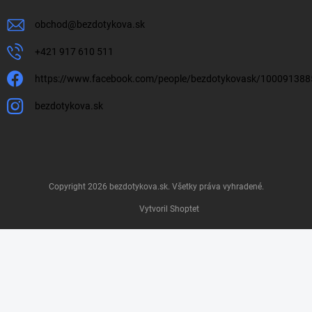
obchod
@
bezdotykova.sk
+421 917 610 511
https://www.facebook.com/people/bezdotykovask/10009138
bezdotykova.sk
Copyright 2026
bezdotykova.sk
. Všetky práva vyhradené.
Vytvoril Shoptet