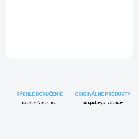
Pozinkovaná prietoková skrutka Ehrle G3/8" je spoľahlivý
náhradný diel určený pre profesionálne autoumyvárne a umývacie
technológie Ehrle.
DETAILNÉ INFORMÁCIE
OPÝTAŤ SA
RÝCHLE DORUČENIE
ORIGINÁLNE PRODUKTY
na akúkoľvek adresu
od špičkových výrobcov