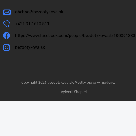
obchod
@
bezdotykova.sk
+421 917 610 511
https://www.facebook.com/people/bezdotykovask/10009138
bezdotykova.sk
Copyright 2026
bezdotykova.sk
. Všetky práva vyhradené.
Vytvoril Shoptet