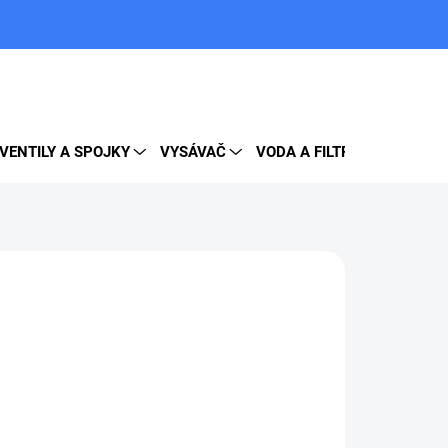
PRÁZDNY KOŠÍK
NÁKUPNÝ
KOŠÍK
VENTILY A SPOJKY
VYSÁVAČ
VODA A FILTRE
DOPLNK