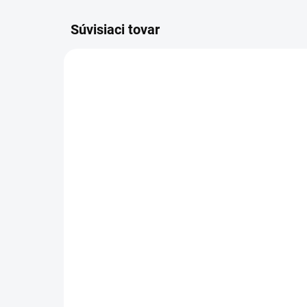
Súvisiaci tovar
SKLADOM
ČERPADLO CAT 5CP
OP
2150W
TE
5C
599 €
od
736,77 € vrátane DPH
od 
Do košíka