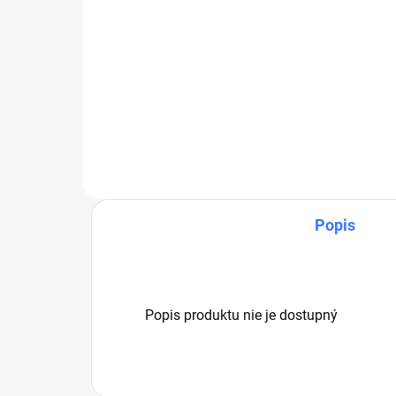
Vysokotlakové čerpadlo CAT 5CP
2150W – trojpiestové objemové
Sad
čerpadlo.
tesn
Ver
Popis
Popis produktu nie je dostupný