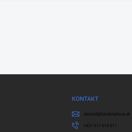
KONTAKT
obchod
@
bezdotykova.sk
+421 917 610 511