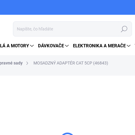
Hľadať
LÁ A MOTORY
DÁVKOVAČE
ELEKTRONIKA A MERAČE
opravné sady
MOSADZNÝ ADAPTÉR CAT 5CP (46843)
15,50 €
19,07 € vrátane DPH
Jednotková
SKLADOM
cena:
MOŽNOSTI DORUČENIA