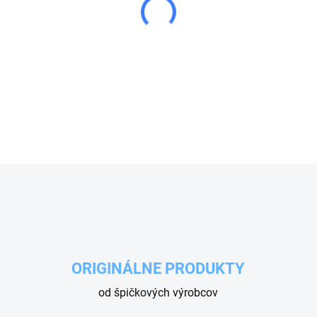
−
+
OPÝTAŤ SA
ORIGINÁLNE PRODUKTY
od špičkových výrobcov