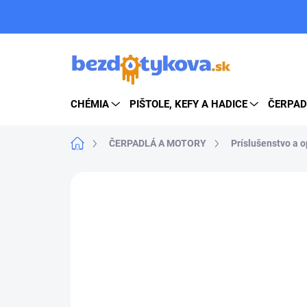
Prejsť
na
obsah
CHÉMIA
PIŠTOLE, KEFY A HADICE
ČERPAD
Domov
ČERPADLÁ A MOTORY
Príslušenstvo a 
ZNAČKA:
CAT