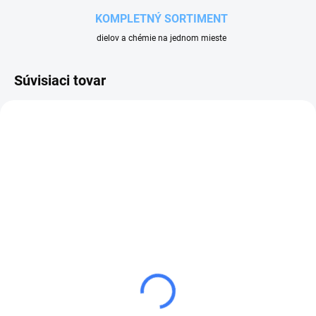
KOMPLETNÝ SORTIMENT
dielov a chémie na jednom mieste
Súvisiaci tovar
SKLADOM
SKLADOM
HADICA VYSÁVAČA D38
HADICA VYSÁVAČA
ZÚŽENÁ D38-D50 6M
4,60 €
59 €
5,66 € vrátane DPH
72,57 € vrátane DPH
Do košíka