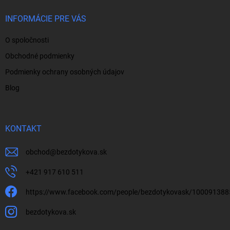
t
i
INFORMÁCIE PRE VÁS
e
O spoločnosti
Obchodné podmienky
Podmienky ochrany osobných údajov
Blog
KONTAKT
obchod
@
bezdotykova.sk
+421 917 610 511
https://www.facebook.com/people/bezdotykovask/10009138
bezdotykova.sk