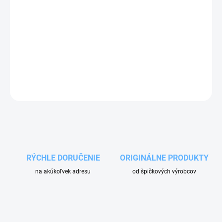
MOŽNOSTI DORUČENIA
−
+
Pridať do košíka
Koncovka hadice pre pripojenie sacej hadice zo strany vysávača s
vnútorným priemerom 38 alebo 50 mm.
OPÝTAŤ SA
RÝCHLE DORUČENIE
ORIGINÁLNE PRODUKTY
na akúkoľvek adresu
od špičkových výrobcov