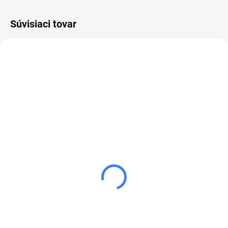
Súvisiaci tovar
SKLADOM
HUBICA VYSÁVAČA
DLHÁ
8,40 €
od
od 10,33 € vrátane
DPH
Detail