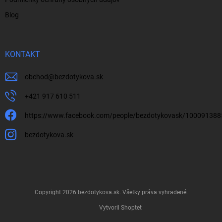
Blog
KONTAKT
obchod
@
bezdotykova.sk
+421 917 610 511
https://www.facebook.com/people/bezdotykovask/10009138
bezdotykova.sk
Copyright 2026
bezdotykova.sk
. Všetky práva vyhradené.
Vytvoril Shoptet