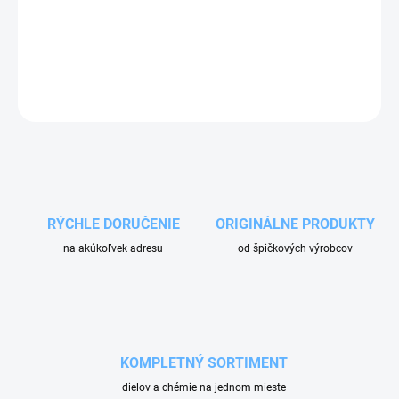
Otočná spojka pre pripojenie štrbinovej hubice s priemerom 58mm
k hadici s vnútorným priemerom 50.
OPÝTAŤ SA
RÝCHLE DORUČENIE
ORIGINÁLNE PRODUKTY
na akúkoľvek adresu
od špičkových výrobcov
KOMPLETNÝ SORTIMENT
dielov a chémie na jednom mieste