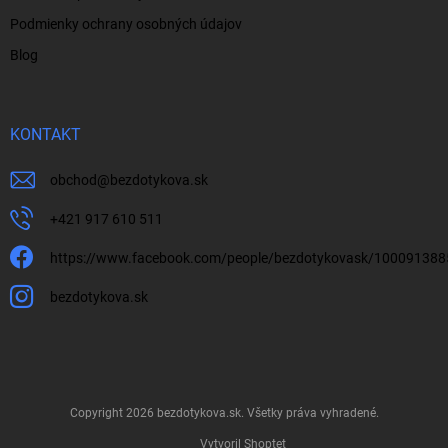
Podmienky ochrany osobných údajov
Blog
KONTAKT
obchod
@
bezdotykova.sk
+421 917 610 511
https://www.facebook.com/people/bezdotykovask/10009138
bezdotykova.sk
Copyright 2026
bezdotykova.sk
. Všetky práva vyhradené.
Vytvoril Shoptet