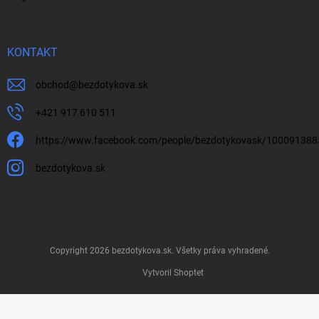
KONTAKT
obchod
@
bezdotykova.sk
+421 917 610 511
https://www.facebook.com/people/bezdotykovask/10009138
bezdotykova.sk
Copyright 2026
bezdotykova.sk
. Všetky práva vyhradené.
Vytvoril Shoptet