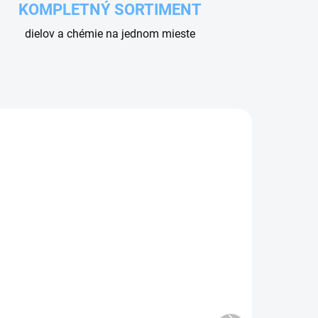
KOMPLETNÝ SORTIMENT
dielov a chémie na jednom mieste
ADOM
SKLADOM
HUBICA VYSÁVAČA
KRÁTKA ZOSILNENÁ