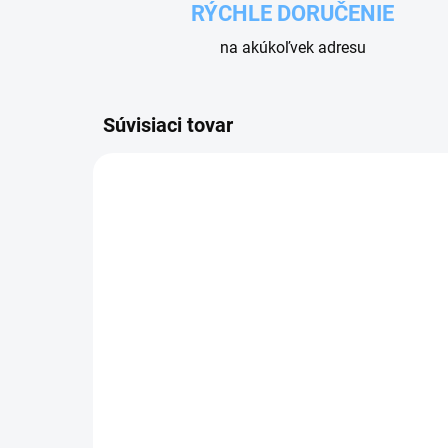
RÝCHLE DORUČENIE
na akúkoľvek adresu
Súvisiaci tovar
SKLADOM
HADICA VYSÁVAČA D38
HU
KR
4,60 €