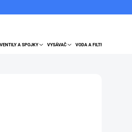
PRÁZDNY KOŠÍK
NÁKUPNÝ
KOŠÍK
VENTILY A SPOJKY
VYSÁVAČ
VODA A FILTRE
DOPLNK