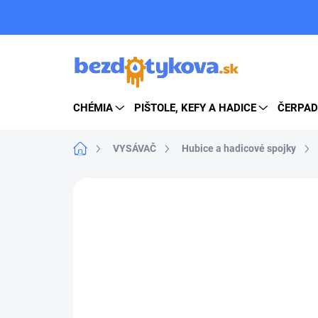
Prejsť
na
obsah
CHÉMIA
PIŠTOLE, KEFY A HADICE
ČERPAD
Domov
VYSÁVAČ
Hubice a hadicové spojky