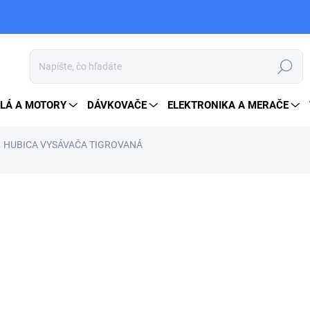
Hľadať
LÁ A MOTORY
DÁVKOVAČE
ELEKTRONIKA A MERAČE
HUBICA VYSÁVAČA TIGROVANÁ
od
22 €
od
27,06 €
vrátane DPH
Jednotková
ZVOĽTE VARIANT
cena:
VARIANT