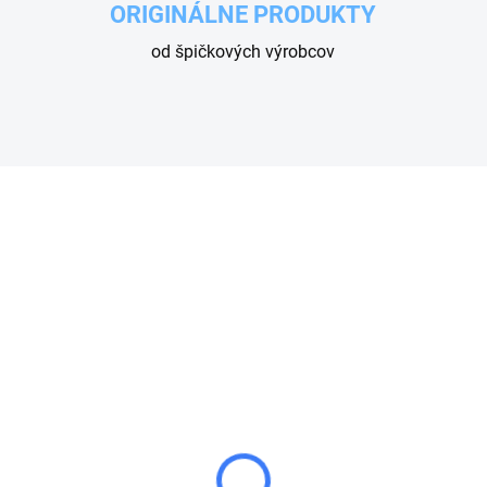
ORIGINÁLNE PRODUKTY
od špičkových výrobcov
SKLADOM
SKL
BICA VYSÁVAČA
HUBICA VYSÁVAČA
ÁTKA
DLHÁ