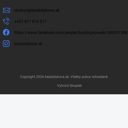
obchod
@
bezdotykova.sk
+421 917 610 511
https://www.facebook.com/people/bezdotykovask/10009138
bezdotykova.sk
Copyright 2026
bezdotykova.sk
. Všetky práva vyhradené.
Vytvoril Shoptet