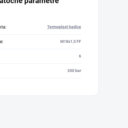
atočné parametre
ria
:
Termoplast hadice
e
:
M18x1,5 FF
6
200 bar