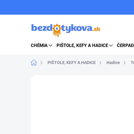
Prejsť
na
obsah
CHÉMIA
PIŠTOLE, KEFY A HADICE
ČERPAD
Domov
PIŠTOLE, KEFY A HADICE
Hadice
T
ZNAČKA:
R+M SUTTNER