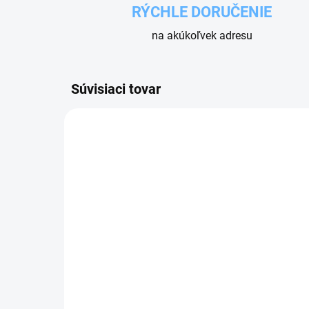
RÝCHLE DORUČENIE
na akúkoľvek adresu
Súvisiaci tovar
SKLADOM
HADICA TERMOPLAST
ČERVENÁ - závit M18x1,5
FF