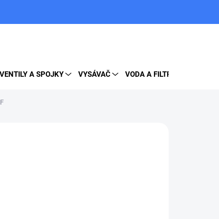
PRÁZDNY KOŠÍK
NÁKUPNÝ
KOŠÍK
VENTILY A SPOJKY
VYSÁVAČ
VODA A FILTRE
DOPLNK
FF