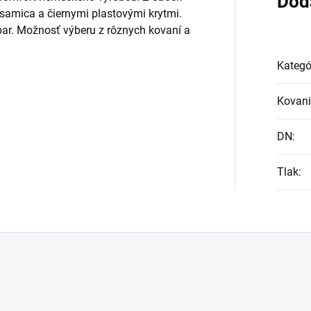
Dod
samica a čiernymi plastovými krytmi.
bar. Možnosť výberu z rôznych kovaní a
Kategó
Kovani
DN
:
Tlak
: