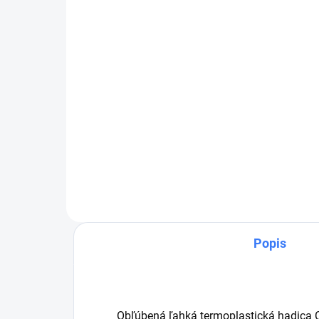
29 €
od
od 35,67 € vrátane DPH
Detail
Obľúbená ľahká termoplastická
hadica Comfort červenej farby.
Kovanie M18x1,5 FF - vnútorné,
samica na oboch stranách.
Popis
Obľúbená ľahká termoplastická hadica