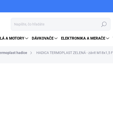
Hľadať
LÁ A MOTORY
DÁVKOVAČE
ELEKTRONIKA A MERAČE
ermoplast hadice
HADICA TERMOPLAST ZELENÁ - závit M18x1,5 
od
29 €
od
35,67 €
vrátane DPH
Jednotková
ZVOĽTE VARIANT
cena: