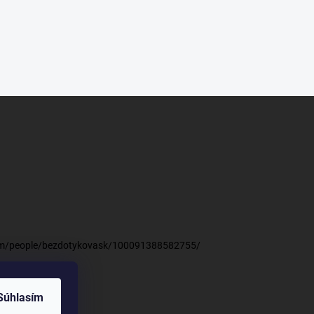
om/people/bezdotykovask/100091388582755/
Súhlasím