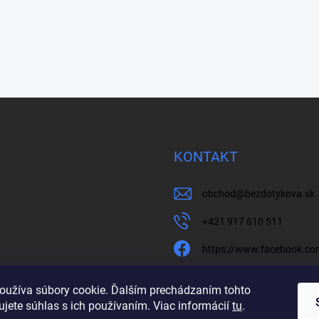
KONTAKT
obchod
@
bezdotykova.sk
+421 917 610 511
https://www.facebook.c
bezdotykova.sk
oužíva súbory cookie. Ďalším prechádzaním tohto
jete súhlas s ich používaním. Viac informácií
tu
.