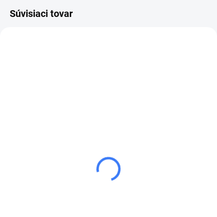
Súvisiaci tovar
SKLADOM
GUMENÁ HADICA
M18x1,5 (PRIAME A
UHLOVÉ PRIPOJENIE)
25 €
od
od 30,75 € vrátane
DPH
Detail