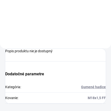
Čierna tlaková hadica s rôznymi
dĺźkami. V autoumyvárňach
Ehrle spája regulátor tlaku s
elektromagnetickým ventilom.
Popis produktu nie je dostupný
Dodatočné parametre
Kategória
:
Gumené hadice
Kovanie
:
M18x1,5 FF