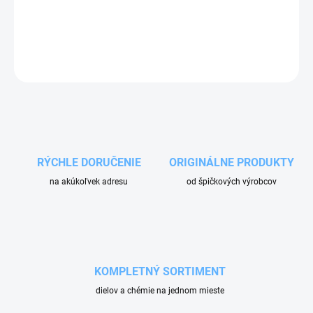
Čierna tlaková hadica s dĺžkou 0,5 m. V autoumyvárňach Ehrle
spája regulátor tlaku s čerpadlom (by-pass).
OPÝTAŤ SA
RÝCHLE DORUČENIE
ORIGINÁLNE PRODUKTY
na akúkoľvek adresu
od špičkových výrobcov
KOMPLETNÝ SORTIMENT
dielov a chémie na jednom mieste