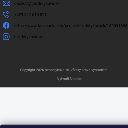
obchod
@
bezdotykova.sk
+421 917 610 511
https://www.facebook.com/people/bezdotykovask/10009138
bezdotykova.sk
Copyright 2026
bezdotykova.sk
. Všetky práva vyhradené.
Vytvoril Shoptet