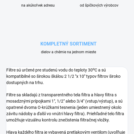
na akúkoľvek adresu
od špičkových výrobcov
KOMPLETNÝ SORTIMENT
dielov a chémie na jednom mieste
o
Filtre sú určené pre studenú vodu do teploty 30
C a sú
kompatibilné so širokou škálou 2 1/2 "x 10" typov filtrov široko
dostupných na trhu.
Filtre sa skladajú z transparentného tela filtra a hlavy filtra s
mosadznými prípojkami 1", 1/2" alebo 3/4" (vstup/výstup), a sú
opatrené dvoma O-krúžkami tesnenia (jeden umiestnený okolo
závitu nádoby a ďalší vo vnútri hlavy filtra). Priehľadné telo filtra
umožňuje vizuálnu kontrolu znečistenia filtračnej vložky.
Hlava každého filtra je vybavená pretlakovým ventilom (uvoľňuje