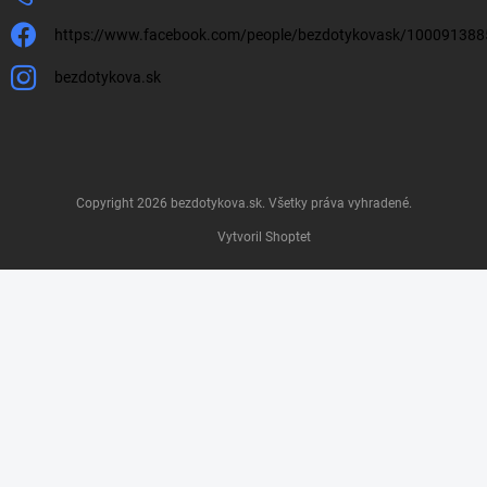
https://www.facebook.com/people/bezdotykovask/10009138
bezdotykova.sk
Copyright 2026
bezdotykova.sk
. Všetky práva vyhradené.
Vytvoril Shoptet