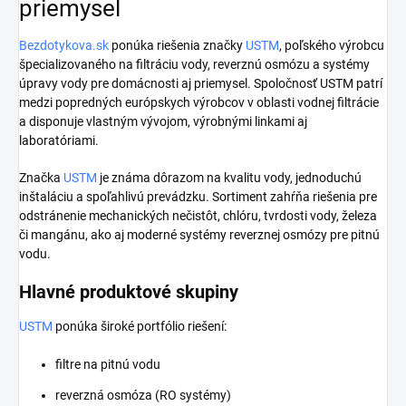
priemysel
Bezdotykova.sk
ponúka riešenia značky
USTM
, poľského výrobcu
špecializovaného na filtráciu vody, reverznú osmózu a systémy
úpravy vody pre domácnosti aj priemysel. Spoločnosť USTM patrí
medzi popredných európskych výrobcov v oblasti vodnej filtrácie
a disponuje vlastným vývojom, výrobnými linkami aj
laboratóriami.
Značka
USTM
je známa dôrazom na kvalitu vody, jednoduchú
inštaláciu a spoľahlivú prevádzku. Sortiment zahŕňa riešenia pre
odstránenie mechanických nečistôt, chlóru, tvrdosti vody, železa
či mangánu, ako aj moderné systémy reverznej osmózy pre pitnú
vodu.
Hlavné produktové skupiny
USTM
ponúka široké portfólio riešení:
filtre na pitnú vodu
reverzná osmóza (RO systémy)