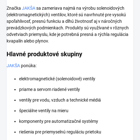
Značka
JAKŠA
sa zameriava najmä na výrobu solenoidových
(elektromagnetických) ventilov, ktoré sú navrhnuté pre vysokú
spoľahlivosť, presnú funkciu a dlhú životnosť aj v náročných
prevádzkových podmienkach. Produkty sú využívané v rôznych
odvetviach priemyslu, kde je potrebná presná a rýchla regulácia
kvapalín alebo plynov.
Hlavné produktové skupiny
JAKŠA
ponúka:
elektromagnetické (solenoidové) ventily
priame a servom riadené ventily
ventily pre vodu, vzduch a technické médiá
špeciálne ventily na mieru
komponenty pre automatizačné systémy
riešenia pre priemyselnú reguláciu prietoku