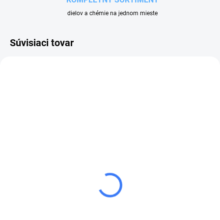
dielov a chémie na jednom mieste
Súvisiaci tovar
NA OBJEDNÁVKU
CIEVKA
ELEKTROMAGNETICKÉHO
VENTILU JAKŠA
85 €
104,55 € vrátane DPH