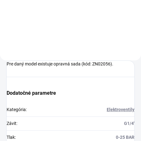
Detail
Cievka pre elektromagnetický
ventil Jakša
Pre daný model existuje opravná sada (kód: ZN02056).
Dodatočné parametre
Kategória
:
Elektroventily
Závit
:
G1/4'
Tlak
:
0-25 BAR