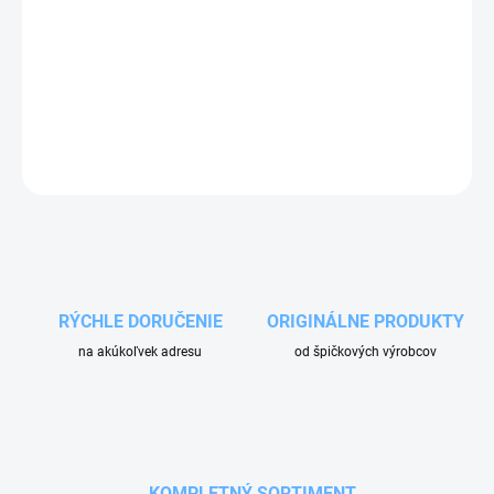
Elektromagnetický ventil slovinského výrobca Jakša. Inštalovaný
v autoumyvárňach výrobca NS Premium. Dávkuje vosk a leštiaci
prostriedok do zmiešavačov.
DETAILNÉ INFORMÁCIE
OPÝTAŤ SA
RÝCHLE DORUČENIE
ORIGINÁLNE PRODUKTY
na akúkoľvek adresu
od špičkových výrobcov
KOMPLETNÝ SORTIMENT