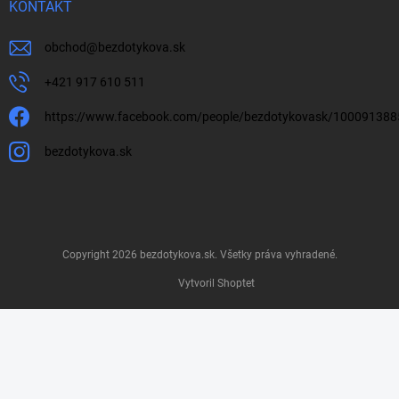
KONTAKT
obchod
@
bezdotykova.sk
+421 917 610 511
https://www.facebook.com/people/bezdotykovask/10009138
bezdotykova.sk
Copyright 2026
bezdotykova.sk
. Všetky práva vyhradené.
Vytvoril Shoptet