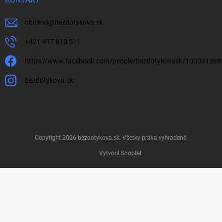
obchod
@
bezdotykova.sk
+421 917 610 511
https://www.facebook.com/people/bezdotykovask/10009138
bezdotykova.sk
Copyright 2026
bezdotykova.sk
. Všetky práva vyhradené.
Vytvoril Shoptet