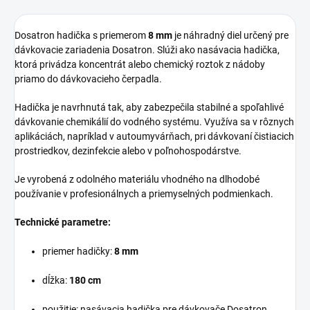
Dosatron hadička s priemerom
8 mm
je náhradný diel určený pre
dávkovacie zariadenia Dosatron. Slúži ako nasávacia hadička,
ktorá privádza koncentrát alebo chemický roztok z nádoby
priamo do dávkovacieho čerpadla.
Hadička je navrhnutá tak, aby zabezpečila stabilné a spoľahlivé
dávkovanie chemikálií do vodného systému. Využíva sa v rôznych
aplikáciách, napríklad v autoumyvárňach, pri dávkovaní čistiacich
prostriedkov, dezinfekcie alebo v poľnohospodárstve.
Je vyrobená z odolného materiálu vhodného na dlhodobé
používanie v profesionálnych a priemyselných podmienkach.
Technické parametre:
priemer hadičky:
8 mm
dĺžka:
180 cm
použitie: nasávacia hadička pre dávkovače Dosatron