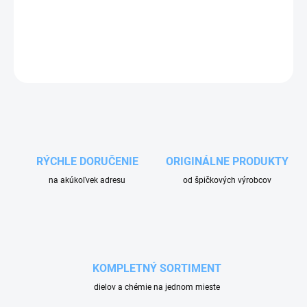
s chémiou.
DETAILNÉ INFORMÁCIE
OPÝTAŤ SA
RÝCHLE DORUČENIE
ORIGINÁLNE PRODUKTY
na akúkoľvek adresu
od špičkových výrobcov
KOMPLETNÝ SORTIMENT
dielov a chémie na jednom mieste