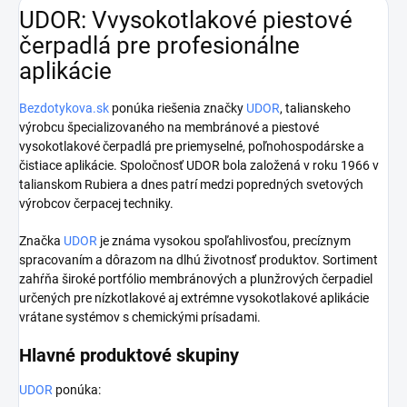
UDOR: Vvysokotlakové piestové
čerpadlá pre profesionálne
aplikácie
Bezdotykova.sk
ponúka riešenia značky
UDOR
, talianskeho
výrobcu špecializovaného na membránové a piestové
vysokotlakové čerpadlá pre priemyselné, poľnohospodárske a
čistiace aplikácie. Spoločnosť UDOR bola založená v roku 1966 v
talianskom Rubiera a dnes patrí medzi popredných svetových
výrobcov čerpacej techniky.
Značka
UDOR
je známa vysokou spoľahlivosťou, precíznym
spracovaním a dôrazom na dlhú životnosť produktov. Sortiment
zahŕňa široké portfólio membránových a plunžrových čerpadiel
určených pre nízkotlakové aj extrémne vysokotlakové aplikácie
vrátane systémov s chemickými prísadami.
Hlavné produktové skupiny
UDOR
ponúka: