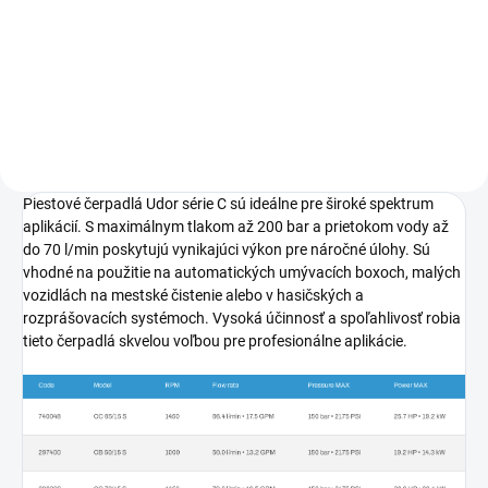
slúži na presné mechanické
prepojenie čerpadla s motorom.
Táto originálna sada vyrobená z
hliníka zabezpečuje stabilitu a
správne fungovanie...
Piestové čerpadlá Udor série C sú ideálne pre široké spektrum
aplikácií. S maximálnym tlakom až 200 bar a prietokom vody až
do 70 l/min poskytujú vynikajúci výkon pre náročné úlohy. Sú
vhodné na použitie na automatických umývacích boxoch, malých
vozidlách na mestské čistenie alebo v hasičských a
rozprášovacích systémoch. Vysoká účinnosť a spoľahlivosť robia
tieto čerpadlá skvelou voľbou pre profesionálne aplikácie.