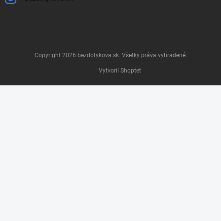
Copyright 2026
bezdotykova.sk
. Všetky práva vyhradené.
Vytvoril Shoptet