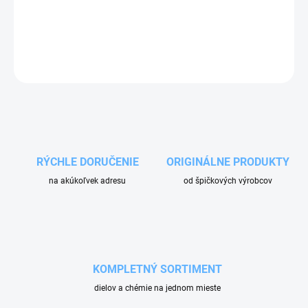
hasičské systémy.
DETAILNÉ INFORMÁCIE
OPÝTAŤ SA
RÝCHLE DORUČENIE
ORIGINÁLNE PRODUKTY
na akúkoľvek adresu
od špičkových výrobcov
KOMPLETNÝ SORTIMENT
dielov a chémie na jednom mieste