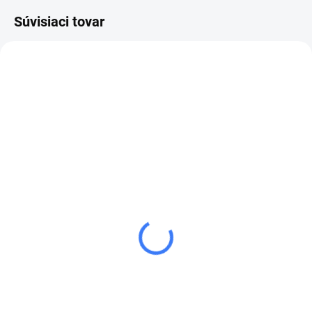
Súvisiaci tovar
NA OBJEDNÁVKU
SET KRYTU A SPOJKY
ČERPADLA UDOR
61 €
od
od 75,03 € vrátane
DPH
Detail
Set krytu a spojky čerpadla UDOR