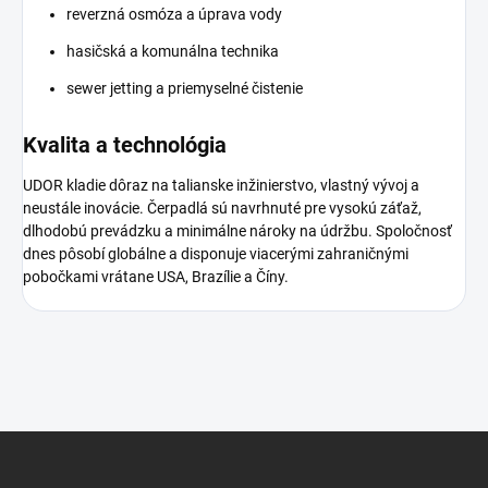
reverzná osmóza a úprava vody
hasičská a komunálna technika
sewer jetting a priemyselné čistenie
Kvalita a technológia
UDOR kladie dôraz na talianske inžinierstvo, vlastný vývoj a
neustále inovácie. Čerpadlá sú navrhnuté pre vysokú záťaž,
dlhodobú prevádzku a minimálne nároky na údržbu. Spoločnosť
dnes pôsobí globálne a disponuje viacerými zahraničnými
pobočkami vrátane USA, Brazílie a Číny.
Z
á