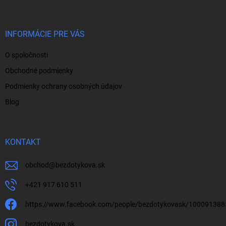
p
ä
t
i
INFORMÁCIE PRE VÁS
e
O spoločnosti
Obchodné podmienky
Podmienky ochrany osobných údajov
Blog
KONTAKT
obchod
@
bezdotykova.sk
+421 917 610 511
https://www.facebook.com/people/bezdotykovask/10009138
bezdotykova.sk