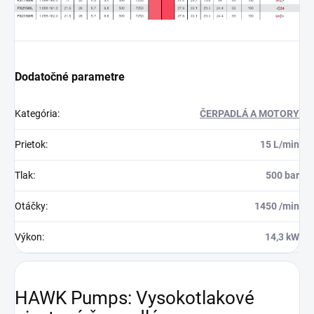
Dodatočné parametre
Kategória
:
ČERPADLÁ A MOTORY
Prietok
:
15 L/min
Tlak
:
500 bar
Otáčky
:
1450 /min
Výkon
:
14,3 kW
HAWK Pumps: Vysokotlakové