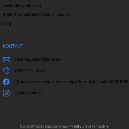
Obchodné podmienky
Podmienky ochrany osobných údajov
Blog
KONTAKT
obchod
@
bezdotykova.sk
+421 917 610 511
https://www.facebook.com/people/bezdotykovask/10009138
bezdotykova.sk
Copyright 2026
bezdotykova.sk
. Všetky práva vyhradené.