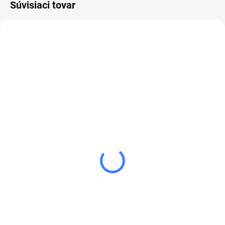
Súvisiaci tovar
NA OBJEDNÁVKU
SKLADOM
KRYT SPOJKY
SPOJKA ČERPADLA
ČERPADLA HAWK
HAWK
22 €
28 €
od
od
od 27,06 € vrátane
od 34,44 € vrátane
DPH
DPH
Detail
Detail
Originálny kryt spojky (príruba)
Originálne pružné spojky Hawk
čerpadla Hawk zabezpečuje
na pripojenie čerpadla k