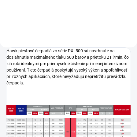
presné mechanické prepojenie
elektromotoru. Materiál Hliník.
čerpadla s elektromotorom. Tento
komponent je vyrobený z
odolného hliníka, čo zaručuje...
Hawk piestové čerpadlá zo série PXI 500 sú navrhnuté na
dosiahnutie maximálneho tlaku 500 barov a prietoku 21 l/min, čo
ich robí ideálnymi pre priemyselné čistenie pri menej intenzívnom
používaní. Tieto čerpadlá poskytujú vysoký výkon a spoľahlivosť
pri rôznych aplikáciách, ktoré nevyžadujú nepretržitú prevádzku
čerpadla.