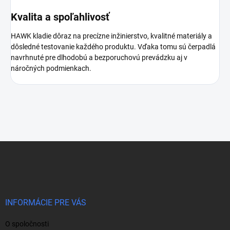
Kvalita a spoľahlivosť
HAWK kladie dôraz na precízne inžinierstvo, kvalitné materiály a
dôsledné testovanie každého produktu. Vďaka tomu sú čerpadlá
navrhnuté pre dlhodobú a bezporuchovú prevádzku aj v
náročných podmienkach.
Z
á
p
ä
t
i
INFORMÁCIE PRE VÁS
e
O spoločnosti