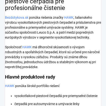
piestové čerpadlá pre
profesionálne čistenie
Bezdotykova.sk
ponúka riešenia značky
HAWK
, talianskeho
výrobcu vysokotlakových piestových čerpadiel a príslušenstva pre
profesionálne a priemyselné umývacie systémy. HAWK je
súčasťou spoločnosti Leuco S.p.A. a patrí medzi popredných
európskych výrobcov v segmente vysokotlakovej techniky.
Spoločnosť
HAWK
má dlhoročné skúsenosti s vývojom
robustných a spoľahlivých čerpadiel, ktoré sú určené pre náročné
prevádzky s vysokou záťažou. Produkty sú známe dlhou
životnosťou, jednoduchou údržbou a stabilným výkonom aj pri
nepretržitej prevádzke.
Hlavné produktové rady
HAWK
ponúka široké portfólio riešení:
vysokotlakové piestové čerpadlá pre priemyselné čistenie
čerpadlá pre autoumyvárne a umývacie linky